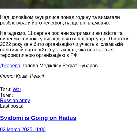
Над чоловіком знущалися понад годину та вимагали
розблокувати його телефон, на що він відмовив.
Нагадаємо, 11 серпня росіяни затримали активіста та
винесли «вирок» у вигляді взяття під варту до 10 жовтня
2022 року за нібито організацію чи участь в ісламській
політичній партії «Хізб ут-Тахрір», яка вважається
терористичною організацією в РФ.
Джерело
: голова Меджлісу Рефат Чубаров
Фото: Крим. Реалії
Теги:
War
Теми:
Russian army
Last posts:
Svidomi is Going on Hiatus
02 March 2025 11:00