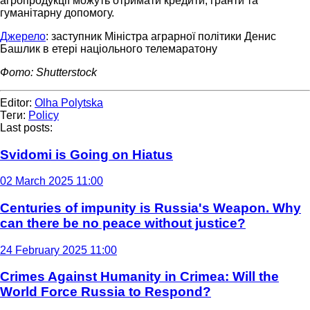
агропродукції можуть отримати кредити, гранти та
гуманітарну допомогу.
Джерело
: заступник Міністра аграрної політики Денис
Башлик в етері націольного телемаратону
Фото: Shutterstock
Editor:
Olha Polytska
Теги:
Policy
Last posts:
Svidomi is Going on Hiatus
02 March 2025 11:00
Centuries of impunity is Russia's Weapon. Why
can there be no peace without justice?
24 February 2025 11:00
Crimes Against Humanity in Crimea: Will the
World Force Russia to Respond?