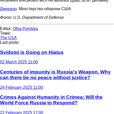
іноземної військової місії на авіабазі Дувр, штат Делавер.
Джерело
: Міністерство оборони США
Фото: U.S. Department of Defense
Editor:
Olha Polytska
Теми:
The USA
Last posts:
Svidomi is Going on Hiatus
02 March 2025 11:00
Centuries of impunity is Russia's Weapon. Why
can there be no peace without justice?
24 February 2025 11:00
Crimes Against Humanity in Crimea: Will the
World Force Russia to Respond?
22 February 2025 17:00