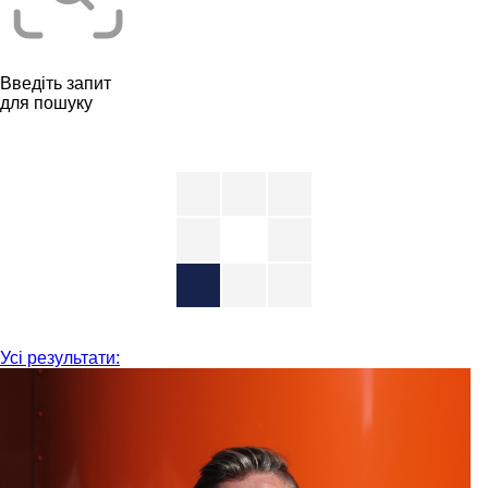
Введіть запит
для пошуку
Усі результати: