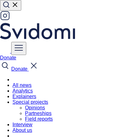
Donate
Donate
All news
Analytics
Explainers
Special projects
Opinions
Partneships
Field reports
Interview
About us