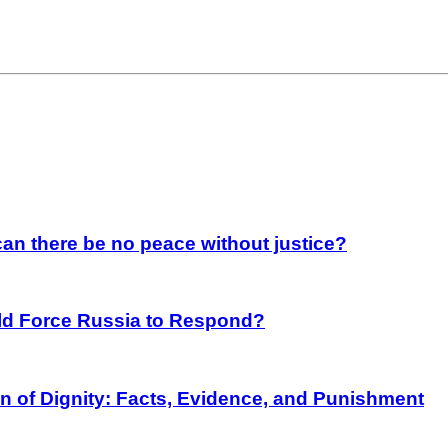
an there be no peace without justice?
rld Force Russia to Respond?
on of Dignity: Facts, Evidence, and Punishment