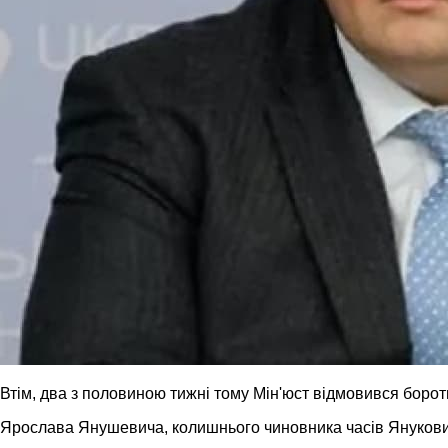
Втім, два з половиною тижні тому Мін'юст відмовився бороти
Ярослава Янушевича, колишнього чиновника часів Янукович