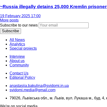
~Russia illegally detains 25,000 Kremlin prisoner
19 February 2025 17:00
More posts
Subscribe to our news
Subscribe
All News
Analytics
Special projects
Interview
About us
Community
Contact Us
Editorial Policy
anastasiia.bakulina@svidomi.in.ua
svidomi.media@gmail.com
79026, Львівська обл., м. Львів, вул. Лукаша м., буд. 4, 
We're on social media