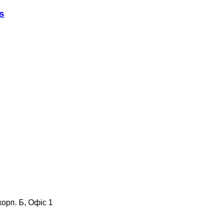
s
корп. Б, Офіс 1