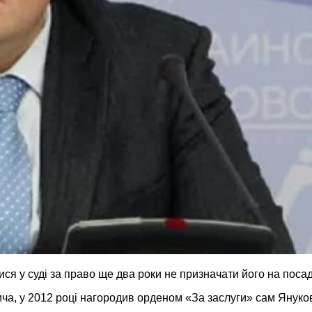
ся у суді за право ще два роки не призначати його на посад
а, у 2012 році нагородив орденом «За заслуги» сам Януков