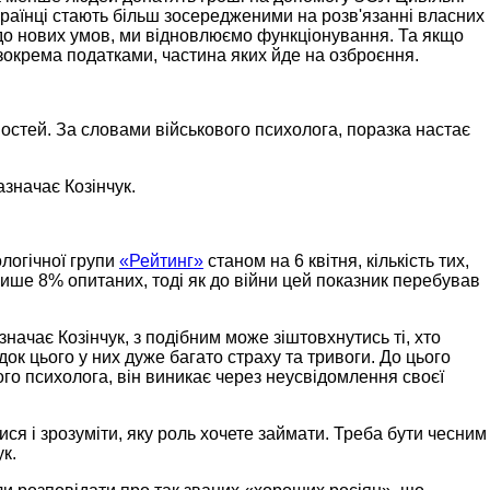
країнці стають більш зосередженими на розв'язанні власних
до нових умов, ми відновлюємо функціонування. Та якщо
 зокрема податками, частина яких йде на озброєння.
ностей. За словами військового психолога, поразка настає
азначає Козінчук.
ологічної групи
«Рейтинг»
станом на 6 квітня, кількість тих,
ише 8% опитаних, тоді як до війни цей показник перебував
значає Козінчук, з подібним може зіштовхнутись ті, хто
док цього у них дуже багато страху та тривоги. До цього
ого психолога, він виникає через неусвідомлення своєї
тися і зрозуміти, яку роль хочете займати. Треба бути чесним
ук.