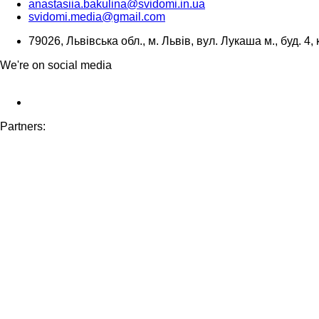
anastasiia.bakulina@svidomi.in.ua
svidomi.media@gmail.com
79026, Львівська обл., м. Львів, вул. Лукаша м., буд. 4, 
We're on social media
Partners: