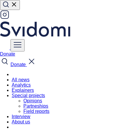
Donate
Donate
All news
Analytics
Explainers
Special projects
Opinions
Partneships
Field reports
Interview
About us