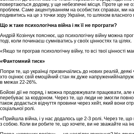
повертаються додому, у ще небезпечні місця. Проте це не о
проблем. Саме акцентуванням на особистих справах, ми на
подивитись на це з точки зору України, то шляхом власного
Що ж таке психологічна війна і як її не програти?
Андрій Козінчук пояснює, що психологічну війну можна прог
тоді, коли починаєш сумніватись у своїх цінностях та цілях.
«Якщо ти програв психологічну війну, то всі твої цінності 
«Фантомний тиск»
Попри те, що українці призвичаїлись до нових реалій, деякі
хто оцінює свій емоційний стан як дуже напружений/напруж
в межах 22-26%.
Бойові дії не поряд, і можна продовжувати працювати, але н
перебуває за кордоном. Через те, що люди не змогли повною 
також додається відчуття провини через хейт, який вони отр
соціальної ролі.
«Прийшла війна, і у нас додалось ще 2-3 ролі. Через те, що 
з собою. Коли ви робите те, що хочете, ви не зважайте на 