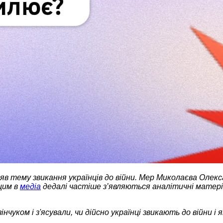
яв тему звикання українців до війни. Мер Миколаєва Олек
 цим в
медіа
дедалі частіше з’являються аналітичні матеріа
чуком і з'ясували, чи дійсно українці звикають до війни і 