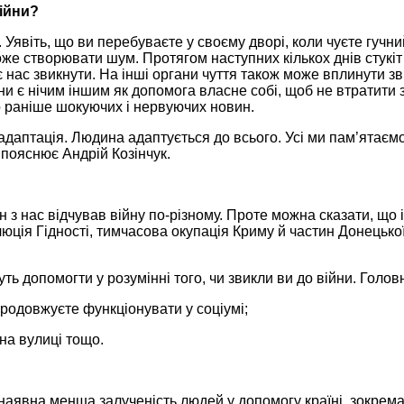
війни?
явіть, що ви перебуваєте у своєму дворі, коли чуєте гучний
може створювати шум. Протягом наступних кількох днів стукі
 нас звикнути. На інші органи чуття також може вплинути з
йни є нічим іншим як допомога власне собі, щоб не втратити
до раніше шокуючих і нервуючих новин.
 адаптація. Людина адаптується до всього. Усі ми пам’ятаємо
 пояснює Андрій Козінчук.
 нас відчував війну по-різному. Проте можна сказати, що іст
ція Гідності, тимчасова окупація Криму й частин Донецької 
жуть допомогти у розумінні того, чи звикли ви до війни. Голов
продовжуєте функціонувати у соціумі;
 на вулиці тощо.
в наявна менша залученість людей у допомогу країні, зокре