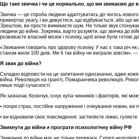
Що таке звичка і чи це нормально, що ми звикаємо до 
Звичка — це спроба людини адаптуватись до чогось нового. У
привертає увагу, і ви дивуєтеся, що відбувається, або що 
Зрештою, ви просто вимикаєте шум. Не тільки звук спонукає
людини до війни. Зокрема, варто розуміти, що звичка до ві
розвиваєте власний мозок і психіку, щоб вони були готові 
«Звикання говорить про здорову психіку. У нас є така річ як
станом жили 100 днів. Ми б так війну не виграли зовсім», —
Я звик до війни?
Складно відповісти на це запитання однозначно, адже кожен з
війна. Революція на граніті, Помаранчева революція, Револю
лише події сучасності.
Як зазначає Козінчук, існує купа чинників і факторів, які мо
• попри страх, постійне напруження і очікування новин, ви 
• ви відновили своє повсякдення: застеляєте ліжко, гуляєте
Звикнути до війни ≠ програти психологічну війну РФ
Звикання до війни має не тільки переваги. Серед недолікі