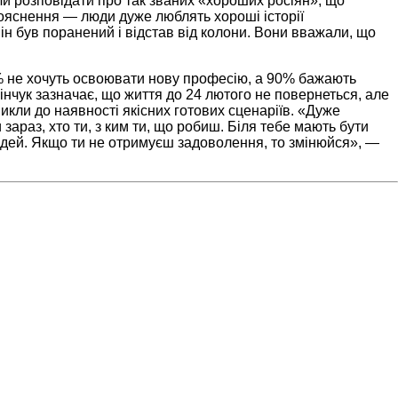
 розповідати про так званих «хороших росіян», що
пояснення — люди дуже люблять хороші історії
ін був поранений і відстав від колони. Вони вважали, що
% не хочуть освоювати нову професію, а 90% бажають
інчук зазначає, що життя до 24 лютого не повернеться, але
викли до наявності якісних готових сценаріїв. «Дуже
зараз, хто ти, з ким ти, що робиш. Біля тебе мають бути
людей. Якщо ти не отримуєш задоволення, то змінюйся», —