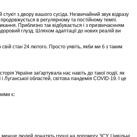
 стукіт з двору вашого сусіда. Незвичайний звук відразу
т продовжується в регулярному та постійному темпі.
викання. Приблизно так відбувається і з призвичаєнням
 здоровий глузд. Шляхом адаптації до нових реалій ви
 свій стан 24 лютого. Просто уявіть, якби ми б з таким
орія України заґартувала нас навіть до такої події, як
і Луганської областей, світова пандемія COVID-19. І це
ними є:
ма менше людей донатять гроші на допомогу ЗСУ. Цивільні