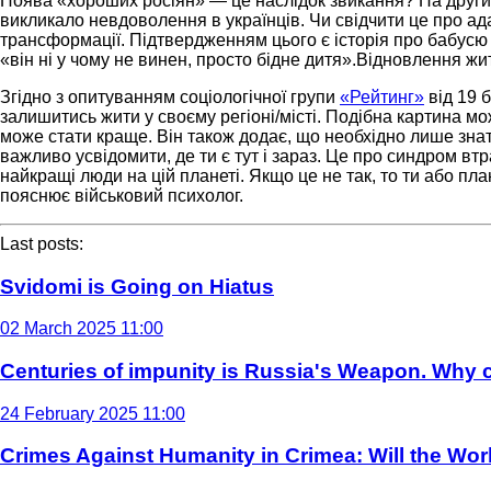
Поява «хороших росіян» — це наслідок звикання? На други
викликало невдоволення в українців. Чи свідчити це про ад
трансформації. Підтвердженням цього є історія про бабусю т
«він ні у чому не винен, просто бідне дитя».Відновлення жи
Згідно з опитуванням соціологічної групи
«Рейтинг»
від 19 
залишитись жити у своєму регіоні/місті. Подібна картина мо
може стати краще. Він також додає, що необхідно лише знати
важливо усвідомити, де ти є тут і зараз. Це про синдром вт
найкращі люди на цій планеті. Якщо це не так, то ти або п
пояснює військовий психолог.
Last posts:
Svidomi is Going on Hiatus
02 March 2025 11:00
Centuries of impunity is Russia's Weapon. Why c
24 February 2025 11:00
Crimes Against Humanity in Crimea: Will the Wo