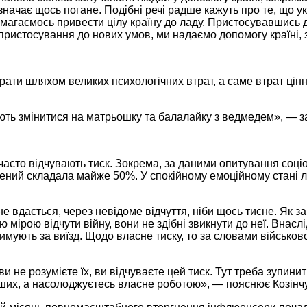
значає щось погане. Подібні речі радше кажуть про те, що у
магаємось привести цілу країну до ладу. Пристосувавшись 
 пристосування до нових умов, ми надаємо допомогу країні,
рати шляхом великих психологічних втрат, а саме втрат цін
мають змінитися на матрьошку та балалайку з ведмедем», — з
 часто відчувають тиск. Зокрема, за даними опитування соці
ений складала майже 50%. У спокійному емоційному стані л
е вдається, через невідоме відчуття, ніби щось тисне. Як за
мірою відчути війну, вони не здібні звикнути до неї. Внаслі
имують за виїзд. Щодо власне тиску, то за словами військов
ви не розумієте їх, ви відчуваєте цей тиск. Тут треба зупини
інших, а насолоджуєтесь власне роботою», — пояснює Козінч