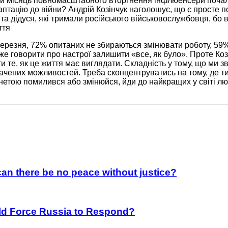
й місяць повномасштабного вторгнення інфлюенсери почали
аптацію до війни? Андрій Козінчук наголошує, що є просте 
а дідуся, які тримали російського військовослужбовця, бо в
ття
березня, 72% опитаних не збираються змінювати роботу, 59
же говорити про настрої залишити «все, як було». Проте Коз
 те, як це життя має виглядати. Складність у тому, що ми з
рачених можливостей. Треба сконцентруватись на тому, де ти 
ланетою помилився або змінюйся, йди до найкращих у світі 
an there be no peace without justice?
rld Force Russia to Respond?