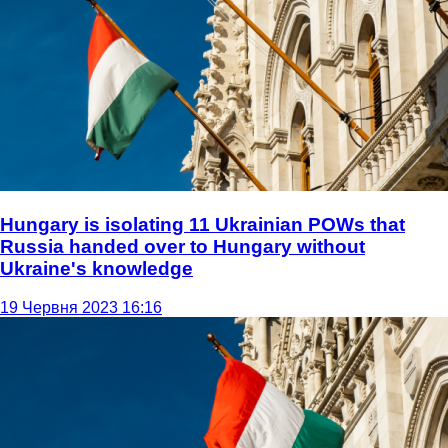
Hungary is isolating 11 Ukrainian POWs that
Russia handed over to Hungary without
Ukraine's knowledge
19 Червня 2023 16:16