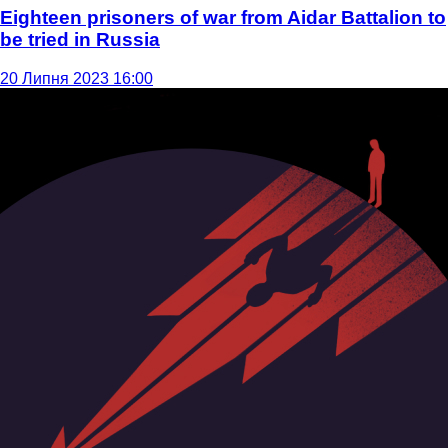
Eighteen prisoners of war from Aidar Battalion to
be tried in Russia
20 Липня 2023 16:00