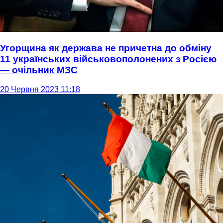
Угорщина як держава не причетна до обміну
11 українських військовополонених з Росією
— очільник МЗС
20 Червня 2023 11:18