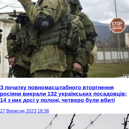
З початку повномасштабного вторгнення
росіяни викрали 132 українських посадовців:
14 з них досі у полоні, четверо були вбиті
27 Вересня 2023 18:38