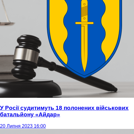
У Росії судитимуть 18 полонених військових
батальйону «Айдар»
20 Липня 2023 16:00