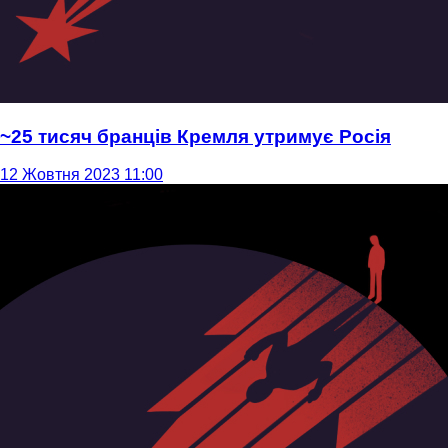
~25 тисяч бранців Кремля утримує Росія
12 Жовтня 2023 11:00