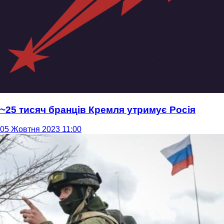
~25 тисяч бранців Кремля утримує Росія
05 Жовтня 2023 11:00