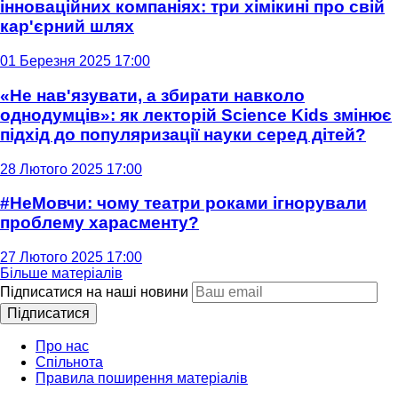
інноваційних компаніях: три хімікині про свій
кар'єрний шлях
01 Березня 2025 17:00
«Не нав'язувати, а збирати навколо
однодумців»: як лекторій Science Kids змінює
підхід до популяризації науки серед дітей?
28 Лютого 2025 17:00
#НеМовчи: чому театри роками ігнорували
проблему харасменту?
27 Лютого 2025 17:00
Більше матеріалів
Підписатися на наші новини
Підписатися
Про нас
Спільнота
Правила поширення матеріалів