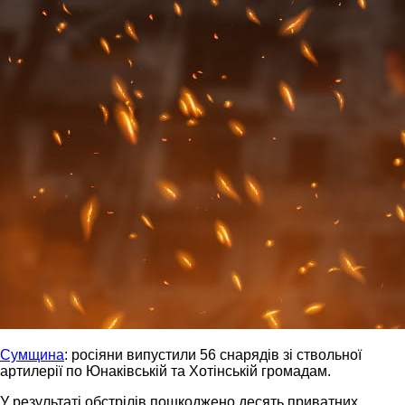
Сумщина
: росіяни випустили 56 снарядів зі ствольної
артилерії по Юнаківській та Хотінській громадам.
У результаті обстрілів пошкоджено десять приватних