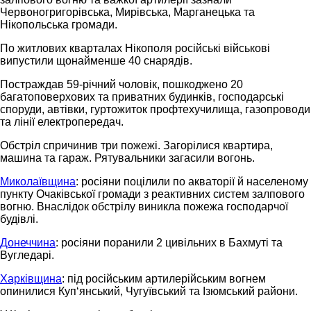
Червоногригорівська, Мирівська, Марганецька та
Нікопольська громади.
По житлових кварталах Нікополя російські військові
випустили щонайменше 40 снарядів.
Постраждав 59-річний чоловік, пошкоджено 20
багатоповерхових та приватних будинків, господарські
споруди, автівки, гуртожиток профтехучилища, газопроводи
та лінії електропередач.
Обстріл спричинив три пожежі. Загорілися квартира,
машина та гараж. Рятувальники загасили вогонь.
Миколаївщина
: росіяни поцілили по акваторії й населеному
пункту Очаківської громади з реактивних систем залпового
вогню. Внаслідок обстрілу виникла пожежа господарчої
будівлі.
Донеччина
: росіяни поранили 2 цивільних в Бахмуті та
Вугледарі.
Харківщина
: під російським артилерійським вогнем
опинилися Куп‘янський, Чугуївський та Ізюмський райони.