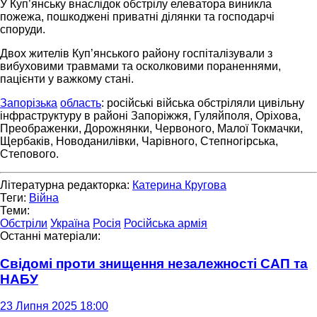
У Куп’янську внаслідок обстрілу елеватора виникла
пожежа, пошкоджені приватні ділянки та господарчі
споруди.
Двох жителів Куп’янського району госпіталізували з
вибуховими травмами та осколковими пораненнями,
пацієнти у важкому стані.
Запорізька
область
: російські війська обстріляли цивільну
інфраструктуру в районі Запоріжжя, Гуляйполя, Оріхова,
Преображенки, Дорожнянки, Червоного, Малої Токмачки,
Щербаків, Новоданилівки, Чарівного, Степногірська,
Степового.
Літературна редакторка:
Катерина Кругова
Теги:
Війна
Теми:
Обстріли
Україна
Росія
Російська армія
Останні матеріали:
Свідомі проти знищення незалежності САП та
НАБУ
23 Липня 2025 18:00