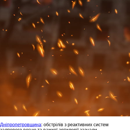
Дніпропетровщина
: обстрілів з реактивних систем
залпового вогню та важкої артилерії зазнали