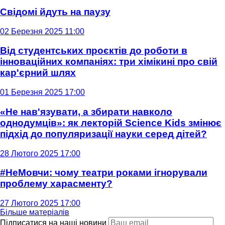
Свідомі йдуть на паузу
02 Березня 2025 11:00
Від студентських проєктів до роботи в
інноваційних компаніях: три хімікині про свій
кар'єрний шлях
01 Березня 2025 17:00
«Не нав'язувати, а збирати навколо
однодумців»: як лекторій Science Kids змінює
підхід до популяризації науки серед дітей?
28 Лютого 2025 17:00
#НеМовчи: чому театри роками ігнорували
проблему харасменту?
27 Лютого 2025 17:00
Більше матеріалів
Підписатися на наші новини