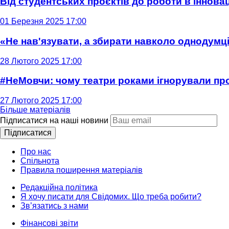
Від студентських проєктів до роботи в інновац
01 Березня 2025 17:00
«Не нав'язувати, а збирати навколо однодумців
28 Лютого 2025 17:00
#НеМовчи: чому театри роками ігнорували п
27 Лютого 2025 17:00
Більше матеріалів
Підписатися на наші новини
Підписатися
Про нас
Спільнота
Правила поширення матеріалів
Редакційна політика
Я хочу писати для Свідомих. Що треба робити?
Зв’язатись з нами
Фінансові звіти