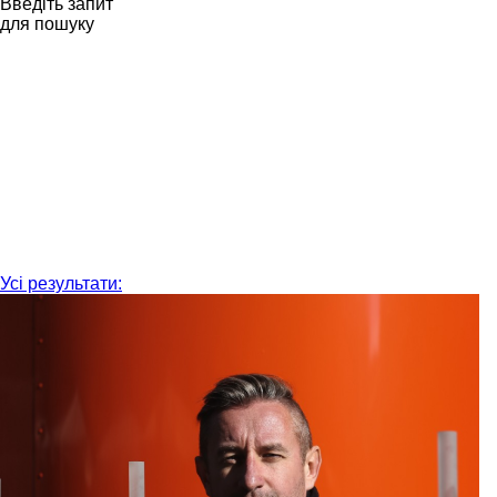
Введіть запит
для пошуку
Усі результати: