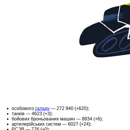
особового
складу
— 272 940 (+620);
танків — 4623 (+3);
бойових броньованих машин — 8834 (+6);
артилерійських систем — 6027 (+24);
РСЗВ — 776 (+0);