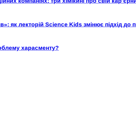
ійних компаніях: три хімікині про свій кар'єр
»: як лекторій Science Kids змінює підхід до 
роблему харасменту?