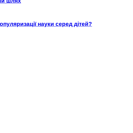
ний шлях
популяризації науки серед дітей?