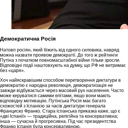
Демократична Росія
Натовп росіян, який біжить від одного силовика, навряд
можна назвати проявом демократії. До того ж рейтинги
Путіна з початком повномасштабної війни тільки зросли.
Відповідні події наштовхують на думку, що РФ не витримає
без «царя».
Хоч найяскравішим способом перетворення диктатури в
демократію є народна революція, демократизація не
завжди відбувається через масовий рух населення. Часто
може керуватися самими елітами, якщо вони мають
відповідну мотивацію. Путінська Росія має багато
схожостей з Іспанією за часів диктатури генерала
Франциско Франко. Стара іспанська приказка каже, що є
«дві Іспанії» — традиційна, релігійна та консервативна;
інша — сучасна й прогресивна. Під час президентства
Франко Іспанія була консервативною.