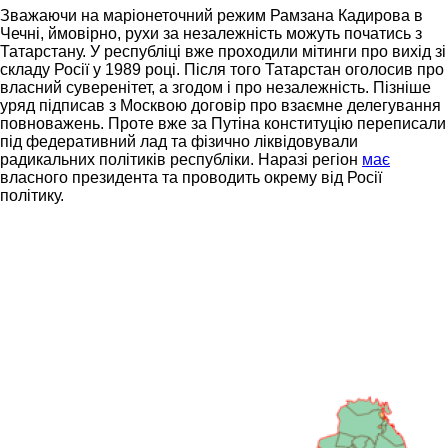
Зважаючи на маріонеточний режим Рамзана Кадирова в
Чечні, ймовірно, рухи за незалежність можуть початись з
Татарстану. У республіці вже проходили мітинги про вихід зі
складу Росії у 1989 році. Після того Татарстан оголосив про
власний суверенітет, а згодом і про незалежність. Пізніше
уряд підписав з Москвою договір про взаємне делегування
повноважень. Проте вже за Путіна конституцію переписали
під федеративний лад та фізично ліквідовували
радикальних політиків республіки. Наразі регіон
має
власного президента та проводить окрему від Росії
політику.