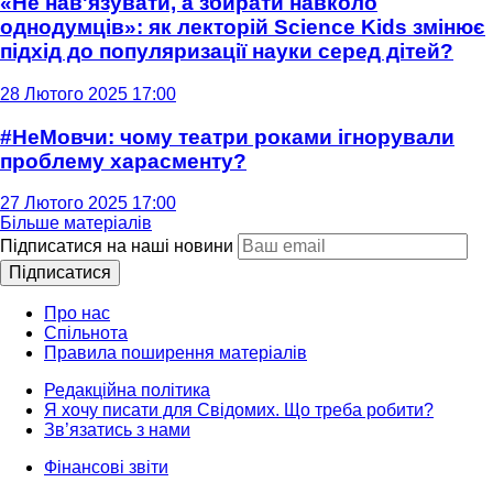
«Не нав'язувати, а збирати навколо
однодумців»: як лекторій Science Kids змінює
підхід до популяризації науки серед дітей?
28 Лютого 2025 17:00
#НеМовчи: чому театри роками ігнорували
проблему харасменту?
27 Лютого 2025 17:00
Більше матеріалів
Підписатися на наші новини
Підписатися
Про нас
Спільнота
Правила поширення матеріалів
Редакційна політика
Я хочу писати для Свідомих. Що треба робити?
Зв’язатись з нами
Фінансові звіти