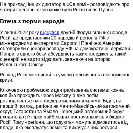
На прикладі інших диктаторів «Свідомі» розповідають про
чотири сценарії, якою може бути Росія після Путіна.
Втеча з тюрми народів
У липні 2022 року
відбувся
другий Форум вільних народів
Росії, де представники 20 народів й регіонів РФ з
міжнародними експертами Європи і Північної Америки
обговорили сценарії розпаду РФ на демократичні держави.
Попри, з одного боку, абсурдність таких тверджень, такий
сценарій не варто відкидати, зважаючи на історію
Радянського Союзу.
Розпад Росії можливий за умови політичної та економічної
кризи.
Ключовою проблемою є централізована система: кожна
копійка проходить через Москву, а вже потім
розподіляється між федеративними землями. Бідні, на
перший погляд, регіони як Ханти-Мансійський автономний
округ, Татарстан та Ямало-Ненецький автономний округ
входять до п’ятірки найбільших постачальників у бюджет
Росії. Тому «регіони, що годують» можуть відмовитись від
влади, яка експлуатує землі та викачує з них ресурси.