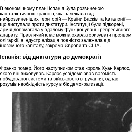
В економічному плані Іспанія була розвиненою
капіталістичною країною, яка залежала від
найрозвиненіших територій — Країни Басків та Каталонії —
що виступали проти диктатури. Інституції були підкорені,
армія допомагала у вдалому функціонуванні репресивного
апарату. Правлячий клас можна охарактеризувати проявом
олігархії, а індустріалізація повністю залежала від
іноземного капіталу, зокрема Європи та США.
Іспанія: від диктатури до демократії
Франко помер. Його наступником став король Хуан Карлос,
якого він виховував. Карлос усвідомлював вагомість
побудованої системи та військового втручання, однак
розумів необхідність курсу в бік демократизації.