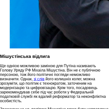
Мішустінська відлига
Ще однією можливою заміною для Путіна називають
Голову Уряду РФ Міхаіла Мішустіна. Він не є публічною
персоною, тож його політичні погляди неможливо
визначити. Однак,
зі слів
його колишніх колег, можна
зрозуміти, що політик є технократом, заточеним на
модернізацію та цифровізацію. Крім того, посадовець
зарекомендував себе під час роботи у Федеральній
податковій службі як вдалий реформатор та неконфліктна
особистість.