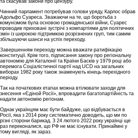
та скасував закони про цензуру.
Чинний парламент потребував голови уряду, Карлос обрав
Адольфо Суареса. Зважаючи на те, що боротьба з
комунізмом була основою громадянської війни, Суарес
проводив приховані зустрічі з компартіями для політичних
змін із широкою підтримкою розрізнених груп, тим самим
збільшуючи шанси на успіх переходу.
Завершенням переходу можна вважати ратифікацію
конституції. Крім того, підписання закону про регіональну
автономію для Каталонії та Країни Басків у 1979 році або
перемога Соціалістичної партії над UCD на загальних
виборах 1982 року також знаменують кінець перехідного
періоду.
Так на початкових етапах можна втілювати заходи для
знесення «Єдіной Росії», впровадити багатопартійність та
надати автономію регіонам.
Однак українцям має бути байдуже, що відбувається в
Росії, яка з 2014 року систематично доводить, що ми по
різні сторони барикад. З 24 лютого 2022 року українці ще
раз переконалися, що РФ не має існувати. Принаймні у
тому вигляді, як зараз.