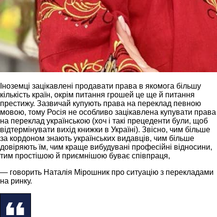
Іноземці зацікавлені продавати права в якомога більшу
кількість країн, окрім питання грошей це ще й питання
престижу. Зазвичай купують права на переклад певною
мовою, тому Росія не особливо зацікавлена купувати права
на переклад українською (хоч і такі прецеденти були, щоб
відтермінувати вихід книжки в Україні). Звісно, чим більше
за кордоном знають українських видавців, чим більше
довіряють їм, чим краще вибудувані професійні відносини,
тим простішою й приємнішою буває співпраця,
— говорить Наталія Мірошник про ситуацію з перекладами
на ринку.