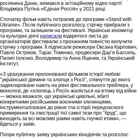
росіянина Даню, знімався в агітаційному відео партії
Владіміра Путіна «Єдіная Россія» у 2021 році.
Спочатку фільм навіть потрапив до програми «Stand with
Ukraine». Після публічного розголосу, стрічку прибрали з
програми, та залишили на фестивалі. Українські кіномитці
та культурні діячі
написали
відкритого листа до
організаторів фестивалю з проханням повністю вилучити
стрічку з програми. Її підписали режисери Оксана Карпович,
Павло Остріков, Тарас Томенко, продюсери Дар’я Бассель,
Пилип Іллєнко, Володимир та Анна Яценки, та Український
Інститут.
«З урахування пропонованої фільмом історії любові
"української дівчини та хлопця з Росії", співчуття до якого
задеклароване навіть на рівні фестивального трейлера, у
монолозі, де «хлопець з Росії» жаліється на втому від війни
— можна вважати, що українські цивільні, вбиті
конкретними російськими воєнними злочинцями,
інструменталізовані до рівня тла історії передчасного
примирення та ілюстрації тієї самої тези про "бруд", що
виходить за всі можливі рамки навіть гнучкої етики», —
йдеться у заяві.
Попри публічну заяву українських кінодіячів та розголос