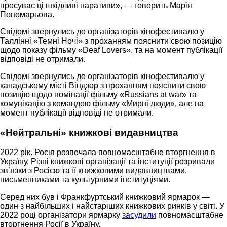
просуває ці шкідливі наративи», — говорить Марія
Пономарьова.
Свідомі звернулись до організаторів кінофестивалю у
Таллінні «Темні Ночі» з проханням пояснити свою позицію
щодо показу фільму «Deaf Lovers», та на момент публікації
відповіді не отримали.
Свідомі звернулись до організаторів кінофестивалю у
канадському місті Віндзор з проханням пояснити свою
позицію щодо номінації фільму «Russians at war» та
комунікацію з командою фільму «Мирні люди», але на
момент публікації відповіді не отримали.
«Нейтральні» книжкові видавництва
2022 рік. Росія розпочала повномасштабне вторгнення в
Україну. Різні книжкові організації та інституції розривали
зв’язки з Росією та її книжковими видавництвами,
письменниками та культурними інституціями.
Серед них був і Франкфуртський книжковий ярмарок —
один з найбільших і найстаріших книжкових ринків у світі. У
2022 році організатори ярмарку
засудили
повномасштабне
вторгнення Росії в Україну.