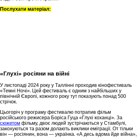
Послухати матеріал:
«Глухі» росіяни на війні
У листопаді 2024 року у Таллінні проходив кінофестиваль
«Темні Ночі». Цей фестиваль є одним з найбільших у
північній Європі, кожного року тут показують понад 500
стрічок.
Цьогоріч у програму фестивалю потрапив фільм
російського режисера Боріса Гуца «Глухі коханці». За
сюжетом
фільму, двоє людей зустрічаються у Стамбулі,
закохуються та разом долають виклики еміграції. От тільки
він — росіянин, вона — українка. «А десь вдома йде війна»,