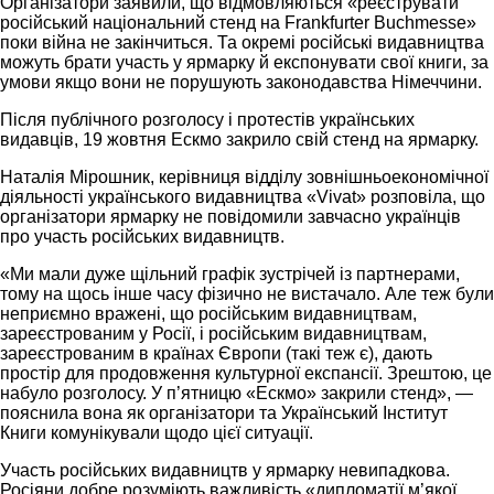
Організатори заявили, що відмовляються «реєструвати
російський національний стенд на Frankfurter Buchmesse»
поки війна не закінчиться. Та окремі російські видавництва
можуть брати участь у ярмарку й експонувати свої книги, за
умови якщо вони не порушують законодавства Німеччини.
Після публічного розголосу і протестів українських
видавців, 19 жовтня Ескмо закрило свій стенд на ярмарку.
Наталія Мірошник, керівниця відділу зовнішньоекономічної
діяльності українського видавництва «Vivat» розповіла, що
організатори ярмарку не повідомили завчасно українців
про участь російських видавництв.
«Ми мали дуже щільний графік зустрічей із партнерами,
тому на щось інше часу фізично не вистачало. Але теж були
неприємно вражені, що російським видавництвам,
зареєстрованим у Росії, і російським видавництвам,
зареєстрованим в країнах Європи (такі теж є), дають
простір для продовження культурної експансії. Зрештою, це
набуло розголосу. У п’ятницю «Ескмо» закрили стенд», —
пояснила вона як організатори та Український Інститут
Книги комунікували щодо цієї ситуації.
Участь російських видавництв у ярмарку невипадкова.
Росіяни добре розуміють важливість «дипломатії м’якої