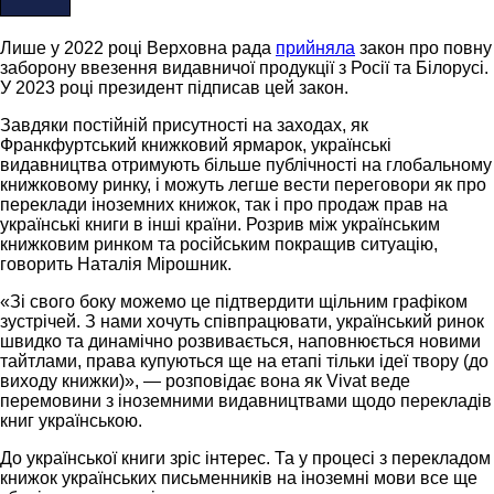
Лише у 2022 році Верховна рада
прийняла
закон про повну
заборону ввезення видавничої продукції з Росії та Білорусі.
У 2023 році президент підписав цей закон.
Завдяки постійній присутності на заходах, як
Франкфуртський книжковий ярмарок, українські
видавництва отримують більше публічності на глобальному
книжковому ринку, і можуть легше вести переговори як про
переклади іноземних книжок, так і про продаж прав на
українські книги в інші країни. Розрив між українським
книжковим ринком та російським покращив ситуацію,
говорить Наталія Мірошник.
«Зі свого боку можемо це підтвердити щільним графіком
зустрічей. З нами хочуть співпрацювати, український ринок
швидко та динамічно розвивається, наповнюється новими
тайтлами, права купуються ще на етапі тільки ідеї твору (до
виходу книжки)», — розповідає вона як Vivat веде
перемовини з іноземними видавництвами щодо перекладів
книг українською.
До української книги зріс інтерес. Та у процесі з перекладом
книжок українських письменників на іноземні мови все ще