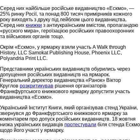
Серед них найбільше російське видавництво «Ескмо», —
25% ринку Росії, та понад 800 тисяч примірників кожного
року виходять з друку під лейблом цього видавництва.
Серед них
книжки
з антиукраїнським вмістом, пропагандою
«русского мира», героїзацією російських правоохоронних
та військових органів тощо.
Окрім «Ескмо», у ярмарку взяли участь A Walk through
History, LLC Samokat Publishing House, Phoenix LLC,
Polyandria Print LLC.
Представники українських видавництв обурились через
допущення російських видавництв на ярмарок.
Генеральний директор видавництва «Ранок» Віктор
Круглов
розкритикував
рішення організаторів
Франкфуртського книжкового ярмарку допустити участь
видавництва «Ескмо».
Український Інститут Книги, який організував стенд України,
звернувся до Франкфуртського книжкового ярмарку за
коментарем про допуск російських видавництв. 18 жовтня
низка українських видавців
протестували
біля стенда Ескмо
щодо його участі у ярмарку.