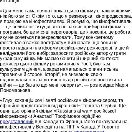
Коханці».
«Для мене сама поява і показ цього фільму є важливішими,
ніж його зміст. Окрім того, що я режисерка і кінопродюсерка,
я працюю на кінофестивалях. Я розумію, що кінофестиваль
— це велика інституція, яка не захоче прибирати фільм з
програми, бо це місяці переговорів, це кінокопія, це робота,
яку не хочеться перекреслювати. Тому конкретному
фестивалю важко постфактум визнавати, що вони не
просто надали платформу російському режисерові, а ще й
валідували його вибір: запросити російську акторку грати
українську жінку. Ми маємо бачити й ширший контекст:
режисер цього фільму роками жив у Росії, був там
культурним діячем, а зараз намагається опинитись на
“правильній стороні історії”, не визнаючи свою
відповідальність за дотичність до російської політики та
війни — це багато що мені говорить», — розповідає Марія
Пономарьова.
«Глухі коханці» хоч і зняті російським кінорежисером, та
офіційно представлені від країн як Естонія та Сербія. Ще
один цьогорічний фільм «Russians at war» російської
кінорежисерки Анастасії Трофімової офіційно
представлений
від Канади та Франції. Його показували на
кінофестивалі у Венеції та на TIFF у Канаді. У Торонто