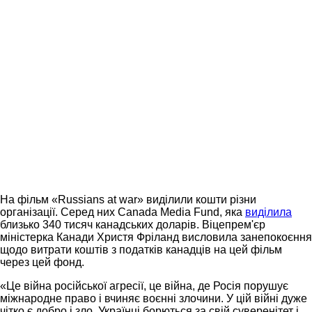
На фільм «Russians at war» виділили кошти різни
організації. Серед них Canada Media Fund, яка
виділила
близько 340 тисяч канадських доларів. Віцепрем'єр
міністерка Канади Христя Фріланд висловила занепокоєння
щодо витрати коштів з податків канадців на цей фільм
через цей фонд.
«Це війна російської агресії, це війна, де Росія порушує
міжнародне право і вчиняє воєнні злочини. У цій війні дуже
чітко є добро і зло. Українці борються за свій суверенітет і