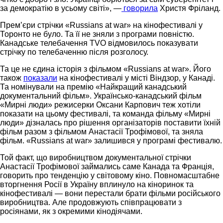
за демократію в усьому світі», —
говорила
Христя Фріланд.
Прем’єри стрічки «Russians at war» на кінофестивалі у
Торонто не було. Та її не зняли з програми повністю.
Канадське телебачення TVO відмовилось показувати
стрічку по телебаченню після розголосу.
Та це не єдина історія з фільмом «Russians at war». Його
також
показали
на кінофестивалі у місті Віндзор, у Канаді.
Та номінували на премію «Найкращий канадський
документальний фільм». Українсько-канадський фільм
«Мирні люди» режисерки Оксани Карпович теж хотіли
показати на цьому фестивалі, та команда фільму «Мирні
люди» дізналась про рішення організаторів поставити їхній
фільм разом з фільмом Анастасії Трофімової, та зняла
фільм. «Russians at war» залишився у програмі фестивалю.
Той факт, що виробництвом документальної стрічки
Анастасії Трофімової займались саме Канада та Франція,
говорить про тенденцію у світовому кіно. Повномасштабне
вторгнення Росії в Україну вплинуло на кіноринок та
кінофестивалі — вони перестали брати фільми російського
виробництва. Але продовжують співпрацювати з
росіянами, як з окремими кінодіячами.