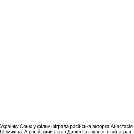
Українку Соню у фільмі зіграла російська акторка Анастасія
Шемякіна. А російський актор Даніїл Газізуллін, який зіграв