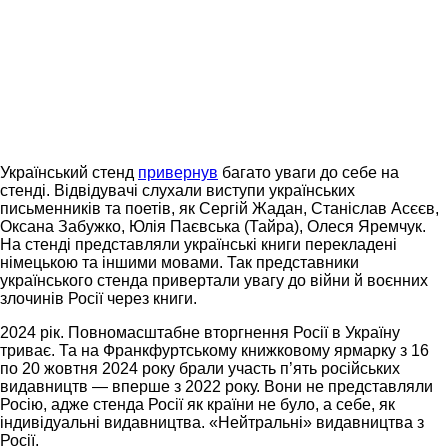
Український стенд
привернув
багато уваги до себе на
стенді. Відвідувачі слухали виступи українських
письменників та поетів, як Сергій Жадан, Станіслав Асєєв,
Оксана Забужко, Юлія Паєвська (Тайра), Олеся Яремчук.
На стенді представляли українські книги перекладені
німецькою та іншими мовами. Так представники
українського стенда привертали увагу до війни й воєнних
злочинів Росії через книги.
2024 рік. Повномасштабне вторгнення Росії в Україну
триває. Та на Франкфуртському книжковому ярмарку з 16
по 20 жовтня 2024 року брали участь п’ять російських
видавництв — вперше з 2022 року. Вони не представляли
Росію, адже стенда Росії як країни не було, а себе, як
індивідуальні видавництва. «Нейтральні» видавництва з
Росії.