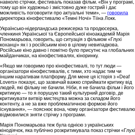
навколо стрічки, фестиваль показав фільм. «Він у програмі,
тому що він художньо і змістовно дуже гострий і дає
можливість поговорити про актуальні теми», —
говорила
директорка кінофестивалю «Темні Ночі» Тііна Локк.
Українсько-нідерландська режисерка та продюсерка,
членкиня Української та Європейської кіноакадемій Марія
Пономарьова, говорить, що ситуація з фільмом «Глухі
коханці» як і з російським кіно в цілому невипадкова.
Російське кіно давно і помітно було присутнє на глобальних
майданчиках, на кінофестивалях, кіноринку.
«Якщо ми говоримо про кінофестивалі, то тут люди —
організатори кінофестивалів, є тими, хто надає тим чи
іншим наративам платформу. Для мене ця історія з «Deaf
Lovers» показує, що зазвичай важко сприймати критику від
людей, які фільму не бачили. Ніби, я не бачила фільм і його
критикую — то я порушую такий культурний договір, де
критикувати витвір мистецтва можна за складом його
контенту, а не за вже проблематичною формою його
існування», — пояснює вона, чому організатори фестивалю
відмовилися зняти стрічку з програми.
Марія Пономарьова теж була однією з українських
кінодіячок, яка публічно розкритикувала показ стрічки «Глухі