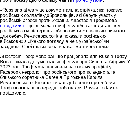
проти показу цього фільму навіть
протестували
.
«Russians at war» це документальна стрічка, яка показує
російських солдатів-добровольців, які беруть участь у
російській агресії проти України. Анастасія Трофімова
повідомляє
, що знімала свій фільм «без акредитації від
російського міністерства оборони» та «з великим ризиком
для себе». Режисерка хотіла показати російських
військових з «їхнього погляду, а не з української чи
західної». Свій фільм вона вважає «антивоєнним».
Анастасія Трофімова раніше працювала для Russia Today.
Вона знімала документальні фільми про Сирію та Африку. У
2023 році Трофімова написала на своєму профілі у
Facebook некролог про російського пропагандиста та
близького соратника Євгенія Прігожина Кирила
Романовського. Кінофестиваль у Торонто про зв’язки
Трофімової та її попередні роботи для Russia Today не
повідомляє.