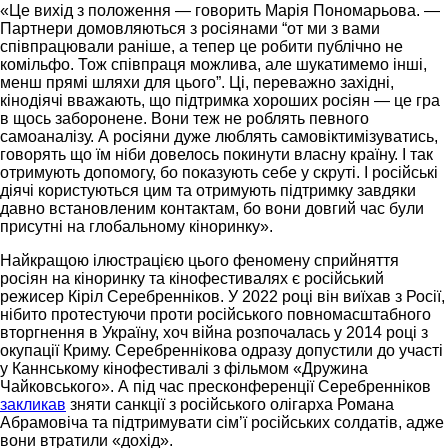
«Це вихід з положення — говорить Марія Пономарьова. —
Партнери домовляються з росіянами “от ми з вами
співпрацювали раніше, а тепер це робити публічно не
комільфо. Тож співпраця можлива, але шукатимемо інші,
менш прямі шляхи для цього”. Ці, переважно західні,
кінодіячі вважають, що підтримка хороших росіян — це гра
в щось заборонене. Вони теж не роблять певного
самоаналізу. А росіяни дуже люблять самовіктимізуватись,
говорять що їм ніби довелось покинути власну країну. І так
отримують допомогу, бо показують себе у скруті. І російські
діячі користуються цим та отримують підтримку завдяки
давно встановленим контактам, бо вони довгий час були
присутні на глобальному кіноринку».
Найкращою ілюстрацією цього феномену сприйняття
росіян на кіноринку та кінофестивалях є російський
режисер Кіріл Серебренніков. У 2022 році він виїхав з Росії,
нібито протестуючи проти російського повномасштабного
вторгнення в Україну, хоч війна розпочалась у 2014 році з
окупації Криму. Серебреннікова одразу допустили до участі
у Каннському кінофестивалі з фільмом «Дружина
Чайковського». А під час пресконференції Серебренніков
закликав
зняти санкції з російського олігарха Романа
Абрамовіча та підтримувати сім’ї російських солдатів, адже
вони втратили «дохід».