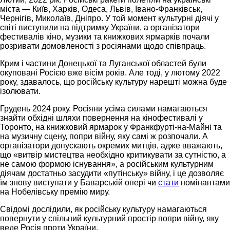
міста — Київ, Харків, Одеса, Львів, Івано-Франківськ,
Чернігів, Миколаїв, Дніпро. У той момент культурні діячі у
світі виступили на підтримку України, а організатори
фестивалів кіно, музики та книжкових ярмарків почали
розривати домовленості з росіянами щодо співпраць.
Крим і частини Донецької та Луганської областей були
окуповані Росією вже вісім років. Але тоді, у лютому 2022
року, здавалось, що російську культуру нарешті можна буде
ізолювати.
Грудень 2024 року. Росіяни усіма силами намагаються
знайти обхідні шляхи повернення на кінофестивалі у
Торонто, на книжковий ярмарок у Франкфурті-на-Майні та
на музичну сцену, попри війну, яку самі ж розпочали. А
організатори допускають окремих митців, адже вважають,
що «витвір мистецтва необхідно критикувати за сутністю, а
не самою формою існування», а російським культурним
діячам достатньо засудити «путінську» війну, і це дозволяє
їм знову виступати у Баварській опері чи
стати
номінантами
на Нобелівську премію миру.
Свідомі дослідили, як російську культуру намагаються
повернути у спільний культурний простір попри війну, яку
веде Росія проти України.