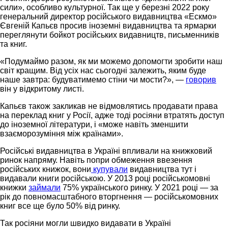
сили», особливо культурної. Так ще у березні 2022 року
генеральний директор російського видавництва «Ескмо»
Євгеній Капьєв просив іноземні видавництва та ярмарки
переглянути бойкот російських видавництв, письменників
та книг.
«Подумаймо разом, як ми можемо допомогти зробити наш
світ кращим. Від усіх нас сьогодні залежить, яким буде
наше завтра: будуватимемо стіни чи мости?», —
говорив
він у відкритому листі.
Капьєв також закликав не відмовлятись продавати права
на переклад книг у Росії, адже тоді росіяни втратять доступ
до іноземної літератури, і «може навіть зменшити
взаєморозуміння між країнами».
Російські видавництва в Україні впливали на книжковий
ринок напряму. Навіть попри обмеження ввезення
російських книжок, вони
купували
видавництва тут і
видавали книги російською. У 2013 році російськомовні
книжки
займали
75% українського ринку. У 2021 році — за
рік до повномасштабного вторгнення — російськомовних
книг все ще було 50% від ринку.
Так росіяни могли швидко видавати в Україні