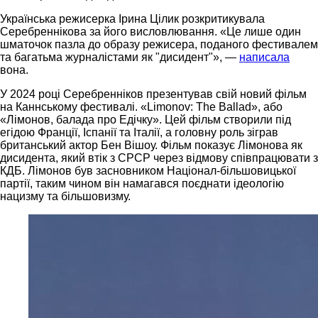
Українська режисерка Ірина Цілик розкритикувала
Серебреннікова за його висловлювання. «Це лише один
шматочок пазла до образу режисера, поданого фестивалем
та багатьма журналістами як "дисидент"», —
написала
вона.
У 2024 році Серебренніков презентував свій новий фільм
на Каннському фестивалі. «Limonov: The Ballad», або
«Лімонов, балада про Едічку». Цей фільм створили під
егідою Франції, Іспанії та Італії, а головну роль зіграв
британський актор Бен Вішоу. Фільм показує Лімонова як
дисидента, який втік з СРСР через відмову співпрацювати з
КДБ. Лімонов був засновником Націонал-більшовицької
партії, таким чином він намагався поєднати ідеологію
нацизму та більшовизму.