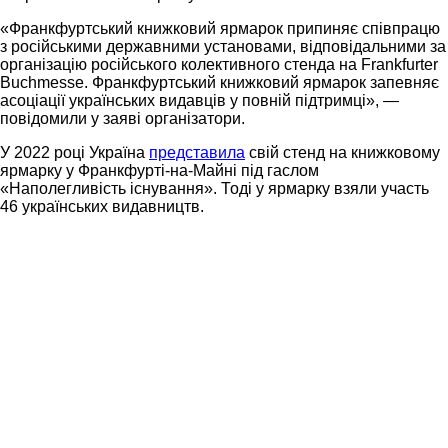
«Франкфуртський книжковий ярмарок припиняє співпрацю
з російськими державними установами, відповідальними за
організацію російського колективного стенда на Frankfurter
Buchmesse. Франкфуртський книжковий ярмарок запевняє
асоціації українських видавців у повній підтримці», —
повідомили у заяві організатори.
У 2022 році Україна
представила
свій стенд на книжковому
ярмарку у Франкфурті-на-Майні під гаслом
«Наполегливість існування». Тоді у ярмарку взяли участь
46 українських видавництв.