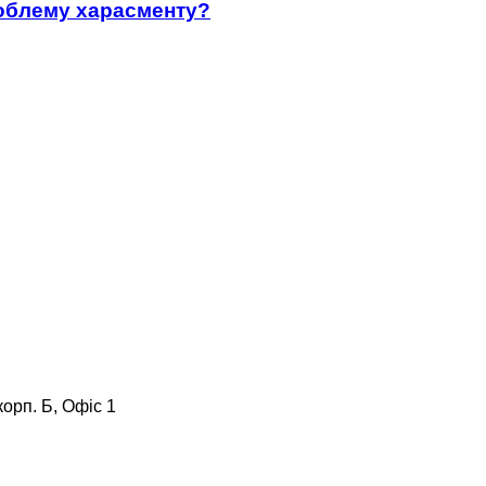
роблему харасменту?
корп. Б, Офіс 1