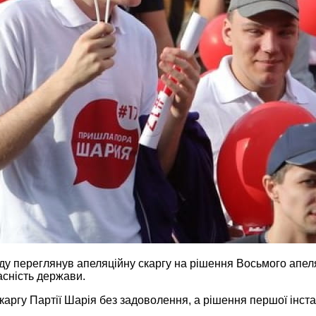
суду переглянув апеляційну скаргу на рішення Восьмого апел
ласність держави.
аргу Партії Шарія без задоволення, а рішення першої інста