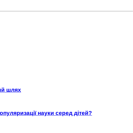
ний шлях
популяризації науки серед дітей?