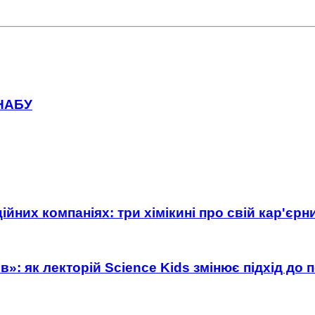
 НАБУ
ійних компаніях: три хімікині про свій кар'єр
»: як лекторій Science Kids змінює підхід до 