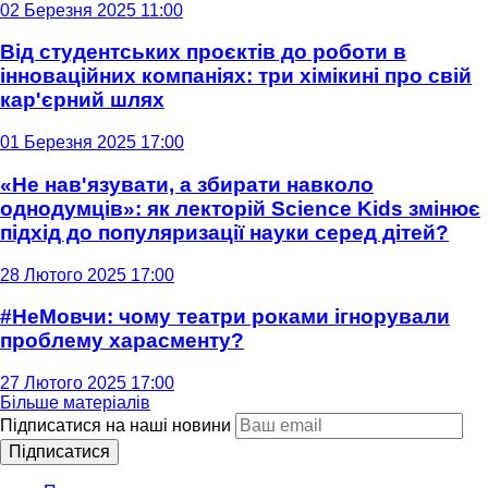
02 Березня 2025 11:00
Від студентських проєктів до роботи в
інноваційних компаніях: три хімікині про свій
кар'єрний шлях
01 Березня 2025 17:00
«Не нав'язувати, а збирати навколо
однодумців»: як лекторій Science Kids змінює
підхід до популяризації науки серед дітей?
28 Лютого 2025 17:00
#НеМовчи: чому театри роками ігнорували
проблему харасменту?
27 Лютого 2025 17:00
Більше матеріалів
Підписатися на наші новини
Підписатися