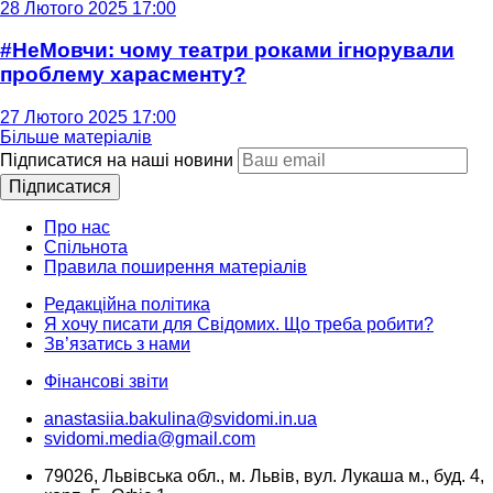
28 Лютого 2025 17:00
#НеМовчи: чому театри роками ігнорували
проблему харасменту?
27 Лютого 2025 17:00
Більше матеріалів
Підписатися на наші новини
Підписатися
Про нас
Спільнота
Правила поширення матеріалів
Редакційна політика
Я хочу писати для Свідомих. Що треба робити?
Зв’язатись з нами
Фінансові звіти
anastasiia.bakulina@svidomi.in.ua
svidomi.media@gmail.com
79026, Львівська обл., м. Львів, вул. Лукаша м., буд. 4,