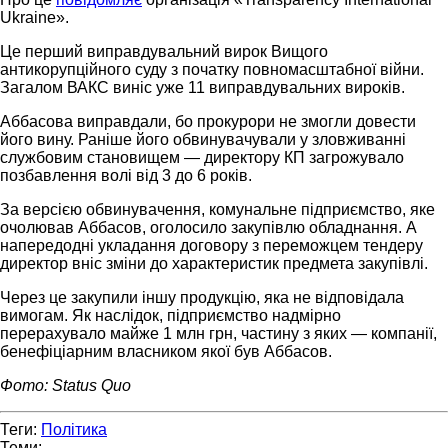
Ukraine».
Це перший виправдувальний вирок Вищого
антикорупційного суду з початку повномасштабної війни.
Загалом ВАКС виніс уже 11 виправдувальних вироків.
Аббасова виправдали, бо прокурори не змогли довести
його вину. Раніше його обвинувачували у зловживанні
службовим становищем — директору КП загрожувало
позбавлення волі від 3 до 6 років.
За версією обвинувачення, комунальне підприємство, яке
очолював Аббасов, оголосило закупівлю обладнання. А
напередодні укладання договору з переможцем тендеру
директор вніс зміни до характеристик предмета закупівлі.
Через це закупили іншу продукцію, яка не відповідала
вимогам. Як наслідок, підприємство надмірно
перерахувало майже 1 млн грн, частину з яких — компанії,
бенефіціарним власником якої був Аббасов.
Фото: Status Quo
Теги:
Політика
Теми: