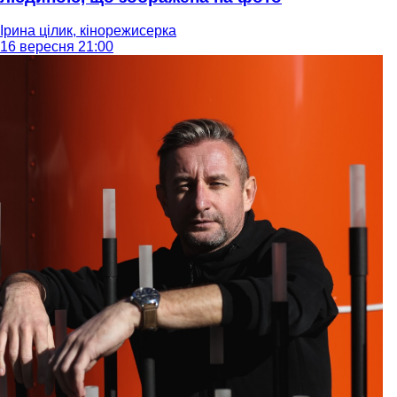
Ірина цілик, кінорежисерка
16 вересня 21:00