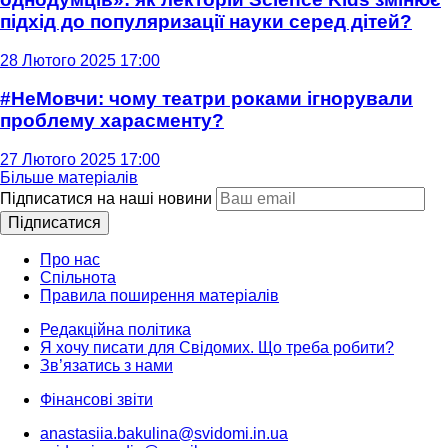
підхід до популяризації науки серед дітей?
28 Лютого 2025 17:00
#НеМовчи: чому театри роками ігнорували
проблему харасменту?
27 Лютого 2025 17:00
Більше матеріалів
Підписатися на наші новини
Підписатися
Про нас
Спільнота
Правила поширення матеріалів
Редакційна політика
Я хочу писати для Свідомих. Що треба робити?
Зв’язатись з нами
Фінансові звіти
anastasiia.bakulina@svidomi.in.ua