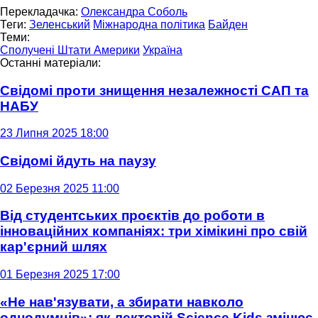
Перекладачка:
Олександра Соболь
Теги:
Зеленський
Міжнародна політика
Байден
Теми:
Сполучені Штати Америки
Україна
Останні матеріали:
Свідомі проти знищення незалежності САП та
НАБУ
23 Липня 2025 18:00
Свідомі йдуть на паузу
02 Березня 2025 11:00
Від студентських проєктів до роботи в
інноваційних компаніях: три хімікині про свій
кар'єрний шлях
01 Березня 2025 17:00
«Не нав'язувати, а збирати навколо
однодумців»: як лекторій Science Kids змінює