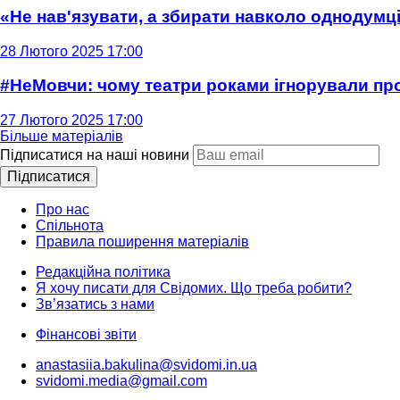
«Не нав'язувати, а збирати навколо однодумців
28 Лютого 2025 17:00
#НеМовчи: чому театри роками ігнорували п
27 Лютого 2025 17:00
Більше матеріалів
Підписатися на наші новини
Підписатися
Про нас
Спільнота
Правила поширення матеріалів
Редакційна політика
Я хочу писати для Свідомих. Що треба робити?
Зв’язатись з нами
Фінансові звіти
anastasiia.bakulina@svidomi.in.ua
svidomi.media@gmail.com