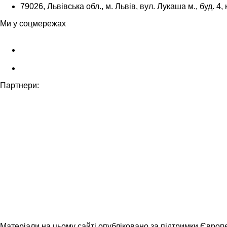
79026, Львівська обл., м. Львів, вул. Лукаша м., буд. 4, 
Ми у соцмережах
Партнери:
Матеріали на цьому сайті опубліковано за підтримки Європ