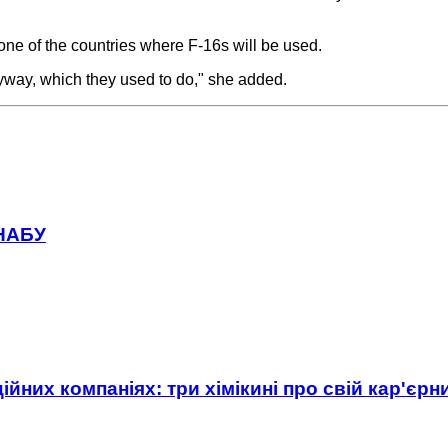
 one of the countries where F-16s will be used.
nyway, which they used to do," she added.
 НАБУ
ійних компаніях: три хімікині про свій кар'єр