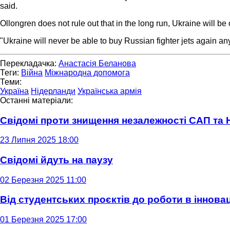
said.
Ollongren does not rule out that in the long run, Ukraine will be
"Ukraine will never be able to buy Russian fighter jets again a
Перекладачка:
Анастасія Беланова
Теги:
Війна
Міжнародна допомога
Теми:
Україна
Нідерланди
Українська армія
Останні матеріали:
Свідомі проти знищення незалежності САП та
23 Липня 2025 18:00
Свідомі йдуть на паузу
02 Березня 2025 11:00
Від студентських проєктів до роботи в інновац
01 Березня 2025 17:00