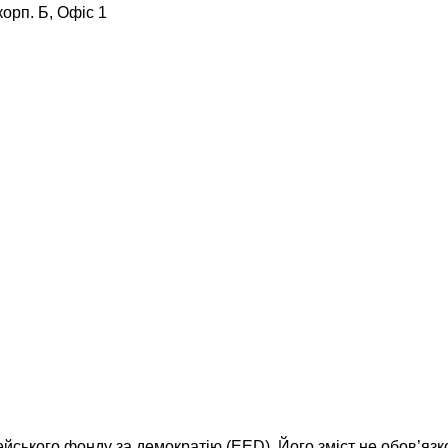
корп. Б, Офіс 1
ейського фонду за демократію (EED). Його зміст не обов’яз