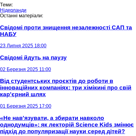
Теми:
Нідерланди
Останні матеріали:
Свідомі проти знищення незалежності САП та
НАБУ
23 Липня 2025 18:00
Свідомі йдуть на паузу
02 Березня 2025 11:00
Від студентських проєктів до роботи в
інноваційних компаніях: три хімікині про свій
кар'єрний шлях
01 Березня 2025 17:00
«Не нав'язувати, а збирати навколо
однодумців»: як лекторій Science Kids змінює
підхід до популяризації науки серед дітей?