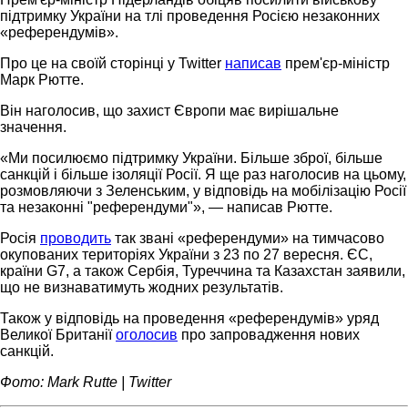
підтримку України на тлі проведення Росією незаконних
«референдумів».
Про це на своїй сторінці у Twitter
написав
прем'єр-міністр
Марк Рютте.
Він наголосив, що захист Європи має вирішальне
значення.
«Ми посилюємо підтримку України. Більше зброї, більше
санкцій і більше ізоляції Росії. Я ще раз наголосив на цьому,
розмовляючи з Зеленським, у відповідь на мобілізацію Росії
та незаконні "референдуми"», — написав Рютте.
Росія
проводить
так звані «референдуми» на тимчасово
окупованих територіях України з 23 по 27 вересня. ЄС,
країни G7, а також Сербія, Туреччина та Казахстан заявили,
що не визнаватимуть жодних результатів.
Також у відповідь на проведення «референдумів» уряд
Великої Британії
оголосив
про запровадження нових
санкцій.
Фото: Mark Rutte | Twitter