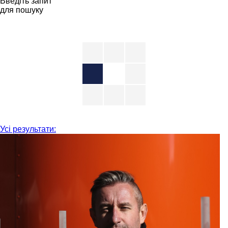
Введіть запит
для пошуку
Усі результати: