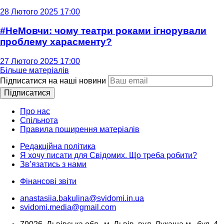
28 Лютого 2025 17:00
#НеМовчи: чому театри роками ігнорували
проблему харасменту?
27 Лютого 2025 17:00
Більше матеріалів
Підписатися на наші новини
Підписатися
Про нас
Спільнота
Правила поширення матеріалів
Редакційна політика
Я хочу писати для Свідомих. Що треба робити?
Зв’язатись з нами
Фінансові звіти
anastasiia.bakulina@svidomi.in.ua
svidomi.media@gmail.com