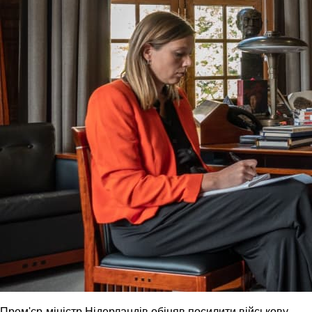
Прем'єр-міністр Нідерландів обіцяв посилити військову