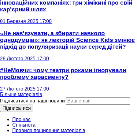
інноваційних компаніях: три хімікині про свій
кар'єрний шлях
01 Березня 2025 17:00
«Не нав'язувати, а збирати навколо
однодумців»: як лекторій Science Kids змінює
підхід до популяризації науки серед дітей?
28 Лютого 2025 17:00
#НеМовчи: чому театри роками ігнорували
проблему харасменту?
27 Лютого 2025 17:00
Більше матеріалів
Підписатися на наші новини
Підписатися
Про нас
Спільнота
Правила поширення матеріалів