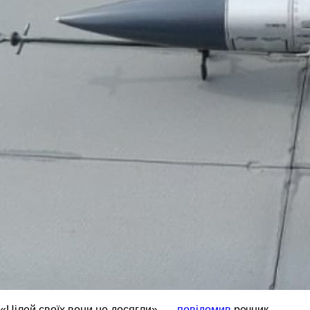
«Цілей своїх вони не досягли», —
повідомив
речник