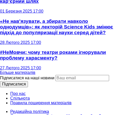
кар'єрний шлях
01 Березня 2025 17:00
«Не нав'язувати, а збирати навколо
однодумців»: як лекторій Science Kids змінює
підхід до популяризації науки серед дітей?
28 Лютого 2025 17:00
#НеМовчи: чому театри роками ігнорували
проблему харасменту?
27 Лютого 2025 17:00
Більше матеріалів
Підписатися на наші новини
Підписатися
Про нас
Спільнота
Правила поширення матеріалів
Редакційна політика