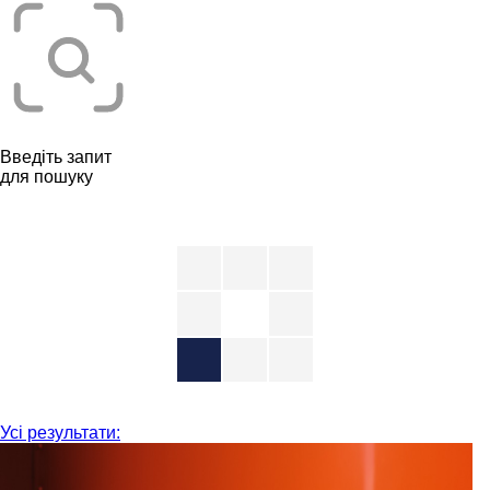
Введіть запит
для пошуку
Усі результати: