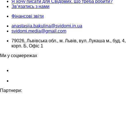
Я хочу писати для Свідомих. Що треба робити?
Зв’язатись з нами
Фінансові звіти
anastasiia.bakulina@svidomi.in.ua
svidomi.media@gmail.com
79026, Львівська обл., м. Львів, вул. Лукаша м., буд. 4,
корп. Б, Офіс 1
Ми у соцмережах
Партнери: