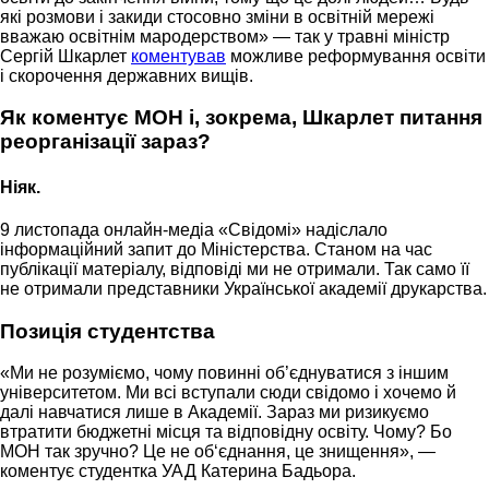
які розмови і закиди стосовно зміни в освітній мережі
вважаю освітнім мародерством» — так у травні міністр
Сергій Шкарлет
коментував
можливе реформування освіти
і скорочення державних вищів.
Як коментує МОН і, зокрема, Шкарлет питання
реорганізації зараз?
Ніяк.
9 листопада онлайн-медіа «Свідомі» надіслало
інформаційний запит до Міністерства. Станом на час
публікації матеріалу, відповіді ми не отримали. Так само її
не отримали представники Української академії друкарства.
Позиція студентства
«Ми не розуміємо, чому повинні об’єднуватися з іншим
університетом. Ми всі вступали сюди свідомо і хочемо й
далі навчатися лише в Академії. Зараз ми ризикуємо
втратити бюджетні місця та відповідну освіту. Чому? Бо
МОН так зручно? Це не об‘єднання, це знищення», —
коментує студентка УАД Катерина Бадьора.