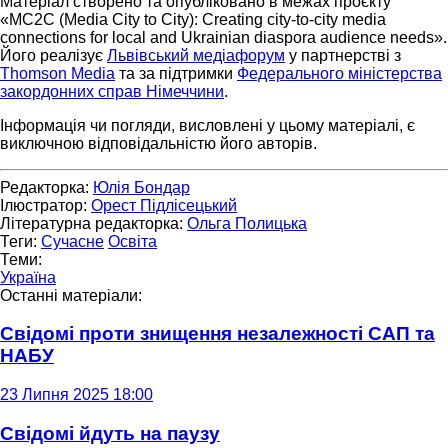
Матеріал створено та опубліковано в межах проєкту
«MC2C (Media City to City): Creating city-to-city media
connections for local and Ukrainian diaspora audience needs».
Його реалізує
Львівський медіафорум
у партнерстві з
Thomson Media
та за підтримки
Федерального міністерства
закордонних справ Німеччини
.
Інформація чи погляди, висловлені у цьому матеріалі, є
виключною відповідальністю його авторів.
Редакторка:
Юлія Бондар
Ілюстратор:
Орест Підлісецький
Літературна редакторка:
Ольга Полицька
Теги:
Сучасне
Освіта
Теми:
Україна
Останні матеріали:
Свідомі проти знищення незалежності САП та
НАБУ
23 Липня 2025 18:00
Свідомі йдуть на паузу