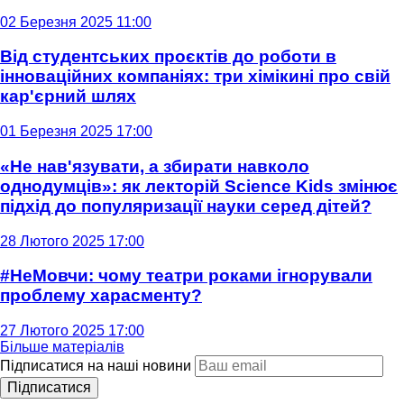
02 Березня 2025 11:00
Від студентських проєктів до роботи в
інноваційних компаніях: три хімікині про свій
кар'єрний шлях
01 Березня 2025 17:00
«Не нав'язувати, а збирати навколо
однодумців»: як лекторій Science Kids змінює
підхід до популяризації науки серед дітей?
28 Лютого 2025 17:00
#НеМовчи: чому театри роками ігнорували
проблему харасменту?
27 Лютого 2025 17:00
Більше матеріалів
Підписатися на наші новини
Підписатися