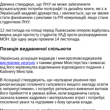
Дівчина стверджує, що ЛНУ не може забезпечити
вузькогалузеві потреби поліграфії та дизайну книги, які є в
Українській академії друкарства, і хвилюється, що не зможе
стати фахівчинею з реклами та PR-комунікацій, якщо стане
студенткою ЛНУ.
12 листопада на площі перед Львівською оперою відбулась
мирна акція протесту студентів УАД проти розпорядження
МОН. Ще одну акцію провели 14 листопада.
Позиція видавничої спільноти
Українська асоціація видавців і книгорозповсюджувачів
висловлює незгоду
з такими діями Міністерства і вимагає
від його керівництва відкликання відповідного подання з
Кабінету Міністрів.
В Асоціації стверджують, що «кулуарне рішення про
реорганізацію головного галузевого вищого закладу освіти
є неприпустимим», і потребує ретельного вивчення витоків
його прийняття в умовах війни, коли видавнича галузь
зазнала важких кадрових і матеріальних втрат і потребує
посиленої уваги та підтримки з боку органів влади.