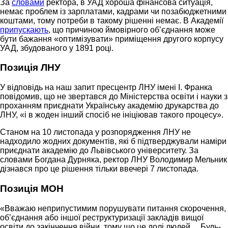
За
словами
ректора, в УАД хороша фінансова ситуація,
немає проблем із зарплатами, кадрами чи позабюджетними
коштами, тому потреби в такому рішенні немає. В Академії
припускають
, що причиною ймовірного обʼєднання може
бути бажання «оптимізувати» приміщення другого корпусу
УАД, збудованого у 1891 році.
Позиція ЛНУ
У відповідь на наш запит пресцентр ЛНУ імені І. Франка
повідомив, що не звертався до Міністерства освіти і науки з
проханням приєднати Українську академію друкарства до
ЛНУ, «і в жоден інший спосіб не ініціював такого процесу».
Станом на 10 листопада у розпорядження ЛНУ не
надходило жодних документів, які б підтверджували наміри
приєднати академію до Львівського університету. За
словами Богдана Дурняка, ректор ЛНУ Володимир Мельник
дізнався про це рішення тільки ввечері 7 листопада.
Позиція МОН
«Вважаю неприпустимим порушувати питання скорочення,
об’єднання або іншої реструктуризації закладів вищої
освіти до закінчення війни, тому що це долі людей… Будь-