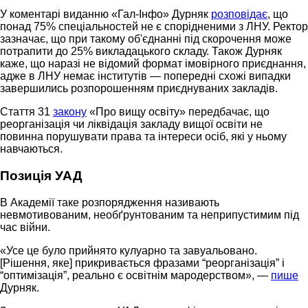
У коментарі виданню «Гал-Інфо» Дурняк
розповідає
, що
понад 75% спеціальностей не є спорідненими з ЛНУ. Ректор
зазначає, що при такому об'єднанні під скорочення може
потрапити до 25% викладацького складу. Також Дурняк
каже, що наразі не відомий формат імовірного приєднання,
адже в ЛНУ немає інститутів — попередні схожі випадки
завершились розпорошенням приєднуваних закладів.
Стаття 31
закону
«Про вищу освіту» передбачає, що
реорганізація чи ліквідація закладу вищої освіти не
повинна порушувати права та інтереси осіб, які у ньому
навчаються.
Позиція УАД
В Академії таке розпорядження називають
невмотивованим, необґрунтованим та неприпустимим під
час війни.
«Усе це було прийнято кулуарно та завуальовано.
[Рішення, яке] прикривається фразами “реорганізація” і
“оптимізація”, реально є освітнім мародерством», —
пише
Дурняк.