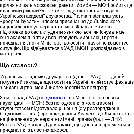
щодня нищать московські ракети і бомби — МОН робить це
власними руками?» — каже студентка третього курсу
Української академії друкарства. Її alma mater планують
«реорганізувати» шляхом приєднання до Львівського
національного університета імені Франка. Замість
підготовки до сесії, студенти хвилюються, чи існуватиме
їхня академія, а тому влаштовують мирні акції проти
приєднання, поки Міністерство освіти і науки не коментує
ситуацію. Що відбувається з УАД і МОН, розповідаємо в
матеріалі.
Що сталось?
Українська академія друкарства (далі — УАД) — єдиний
галузевий заклад вищої освіти в Україні, який готує фахівців
з видавництва, медійних технологій та поліграфії.
8 листопада УАД
повідомила
, що Міністерство освіти і
науки (далі — МОН) без погодження з колективом і
студентством підготувало рішення (є у розпорядженні
Свідомих — ред.) про приєднання Академії до Львівського
національного університету імені Франка (далі — ЛНУ).
Ректор УАД Богдан Дурняк каже, що дізнався про можливе
приєднання з власних джерел.