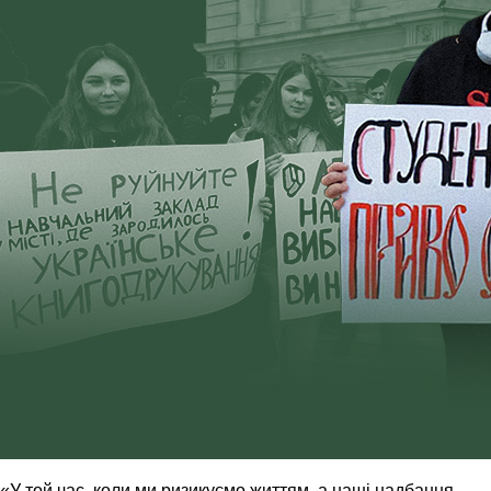
«У той час, коли ми ризикуємо життям, а наші надбання