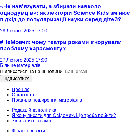
«Не нав'язувати, а збирати навколо
однодумців»: як лекторій Science Kids змінює
підхід до популяризації науки серед дітей?
28 Лютого 2025 17:00
#НеМовчи: чому театри роками ігнорували
проблему харасменту?
27 Лютого 2025 17:00
Більше матеріалів
Підписатися на наші новини
Підписатися
Про нас
Спільнота
Правила поширення матеріалів
Редакційна політика
Я хочу писати для Свідомих. Що треба робити?
Зв’язатись з нами
Фінансові звіти