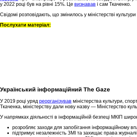
у 2022 році був на рівні 15%. Це
визнавав
і сам Ткаченко.
Свідомі розповідають, що змінилось у міністерстві культури 
Послухати матеріал:
Український інформаційний The Gaze
У 2019 році уряд
реорганізував
міністерства культури, спор
Ткаченка, міністерству дали нову назву — Міністерство куль
У напрямках діяльності в інформаційній безпеці МКІП шир
розробляє заходи для запобігання інформаційному впл
підтримує незалежність ЗМІ та захищає права журналіс