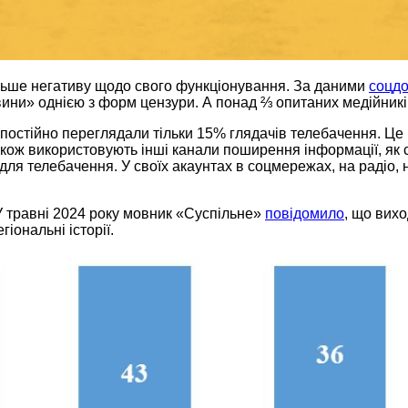
льше негативу щодо свого функціонування. За даними
соцд
ини» однією з форм цензури. А понад ⅔ опитаних медійник
 постійно переглядали тільки 15% глядачів телебачення. Це 
також використовують інші канали поширення інформації, як 
я телебачення. У своїх акаунтах в соцмережах, на радіо, н
У травні 2024 року мовник «Суспільне»
повідомило
, що вих
іональні історії.