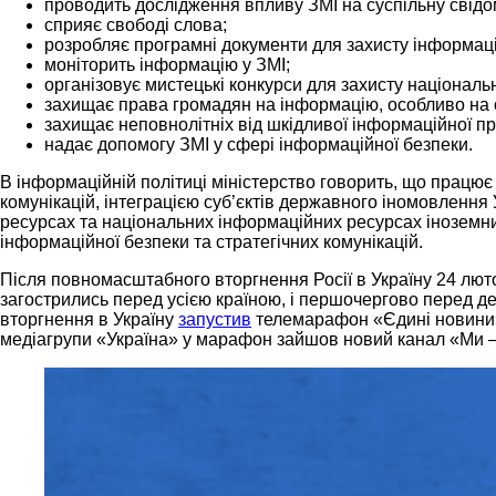
проводить дослідження впливу ЗМІ на суспільну свідом
сприяє свободі слова;
розробляє програмні документи для захисту інформаці
моніторить інформацію у ЗМІ;
організовує мистецькі конкурси для захисту національ
захищає права громадян на інформацію, особливо на 
захищає неповнолітніх від шкідливої інформаційної пр
надає допомогу ЗМІ у сфері інформаційної безпеки.
В інформаційній політиці міністерство говорить, що працю
комунікацій, інтеграцією суб’єктів державного іномовлення
ресурсах та національних інформаційних ресурсах іноземн
інформаційної безпеки та стратегічних комунікацій.
Після повномасштабного вторгнення Росії в Україну 24 лют
загострились перед усією країною, і першочергово перед д
вторгнення в Україну
запустив
телемарафон «Єдині новини». 
медіагрупи «Україна» у марафон зайшов новий канал «Ми —