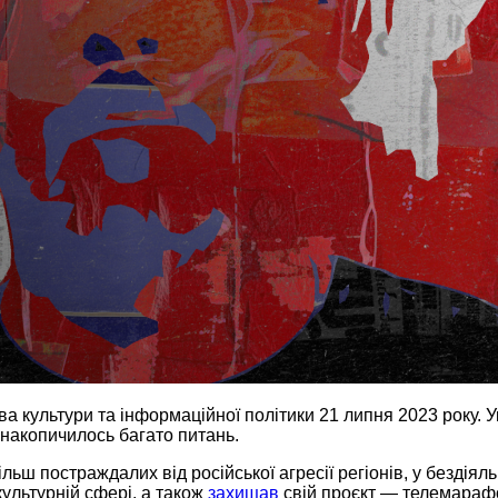
ва культури та інформаційної політики 21 липня 2023 року. 
м накопичилось багато питань.
ьш постраждалих від російської агресії регіонів, у бездіяль
культурній сфері, а також
захищав
свій проєкт — телемарафо