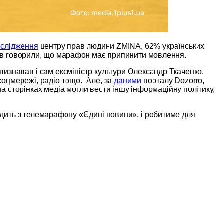
ослідження
центру прав людини ZMINA, 62% українських
ів говорили, що марафон має припинити мовлення.
визнавав і сам ексміністр культури Олександр Ткаченко.
соцмережі, радіо тощо. Але, за
даними
порталу Dozorro,
а сторінках медіа могли вести іншу інформаційну політику,
одить з телемарафону «Єдині новини», і робитиме для