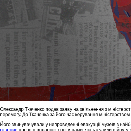
Олександр Ткаченко подав заяву на звільнення з міністерст
перемогу. До Ткаченка за його час керування міністерство
Його звинувачували у непроведенні евакуації музеїв з найбіл
говорив
про «співпрацю» з росіянами, які засудили війну, у 