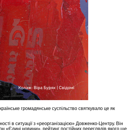
Українське громадянське суспільство святкувало це як
ності в ситуації з «реорганізацією» Довженко-Центру. Він
н «Єдині новини», рейтинг постійних переглядів якого ще