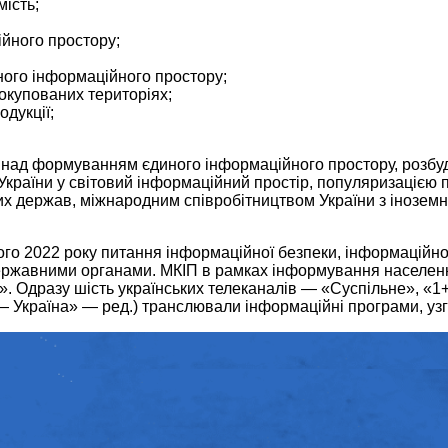
ість;
йного простору;
ного інформаційного простору;
окупованих територіях;
одукції;
є над формуванням єдиного інформаційного простору, розбу
 України у світовий інформаційний простір, популяризацією 
их держав, міжнародним співробітництвом України з інозе
ого 2022 року питання інформаційної безпеки, інформаційно
ержавними органами. МКІП в рамках інформування населення 
Одразу шість українських телеканалів — «Суспільне», «1+1»
 Україна» — ред.) транслювали інформаційні програми, узг