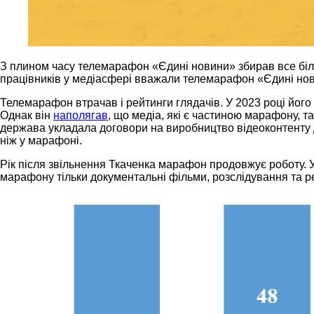
З плином часу телемарафон «Єдині новини» збирав все бі
працівників у медіасфері вважали телемарафон «Єдині нов
Телемарафон втрачав і рейтинги глядачів. У 2023 році його
Однак він
наполягав
, що медіа, які є частиною марафону, 
держава укладала договори на виробництво відеоконтенту дл
ніж у марафоні.
Рік після звільнення Ткаченка марафон продовжує роботу. 
марафону тільки документальні фільми, розслідування та рег