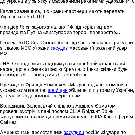
до українців у зв’язку з масованими ракетними ударами РФ.
Каллас зазначила, що країни-партнери мають передати
Україні засоби ППО.
Фон дер Ляєн зауважила, що РФ під керівництвом
президента Путіна «виступає за терор і варварство».
Генсек НАТО Єнс Столтенберг під час телефонної розмови
з главою МЗС України
засудив
масований ракетний удар
РФ.
«НАТО продовжить підтримувати хоробрий український
народ, що відбиває агресію Кремля, стільки, скільки буде
необхідно», — повідомив Столтенберг.
Президент Франції Еммануель Макрон під час розмови з
українським колегою
пообіцяв
збільшити підтримку України,
у тому числі допомогу з озброєнням.
Володимир Зеленський спільно з Андрієм Єрмаком
провели зустріч із пані послом США Бріджит Брінк і
заступником голови дипломатичної місії США Крістофером
Смітом.
Американські представники
засудили
російські удари по