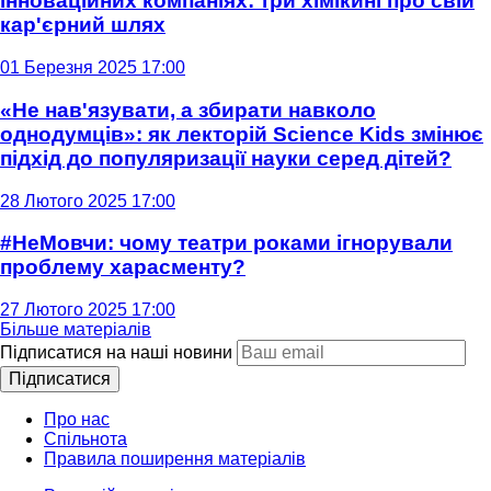
інноваційних компаніях: три хімікині про свій
кар'єрний шлях
01 Березня 2025 17:00
«Не нав'язувати, а збирати навколо
однодумців»: як лекторій Science Kids змінює
підхід до популяризації науки серед дітей?
28 Лютого 2025 17:00
#НеМовчи: чому театри роками ігнорували
проблему харасменту?
27 Лютого 2025 17:00
Більше матеріалів
Підписатися на наші новини
Підписатися
Про нас
Спільнота
Правила поширення матеріалів