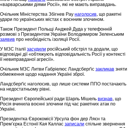
«варварськими діями Росії», які не мають виправдань.
Очільник Міністерства Збігнев Рау
наголосив
, що ракетні
удари по українських містах є воєнним злочином.
Також Президент Польщі Анджей Дуда у телефонній
розмові з Президентом України Володимиром Зеленським
заявив
про необхідність ізоляції Росії.
У МЗС Італії
засудили
російський обстріл та додали, що
відповідні дії «обтяжують відповідальність Росії у контексті
її невиправданої агресії».
Очільник МЗС Литви Ґабріелюс Ландсберґіс
закликав
зняти
обмеження щодо надання Україні зброї.
Ландсберґіс наголосив, що лише системи ППО постачають
на недостатньому рівні.
Президент Європейської ради Шарль Мішель
визнав
, що
Росія вчинила воєнні злочини під час ракетних атак по
Україні.
Президентка Єврокомісії Урсула фон дер Ляєн та
Прем’єрка Естонії Кая Каллас
записали
спільне звернення