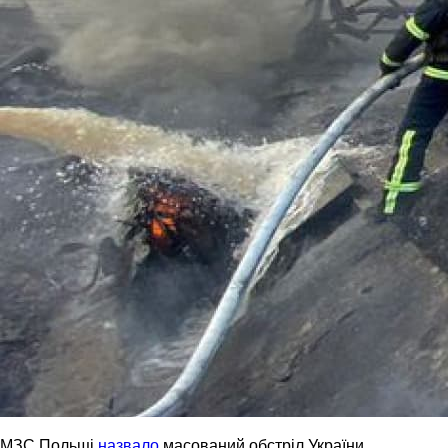
МЗС Польщі
назвало
масований обстріл України