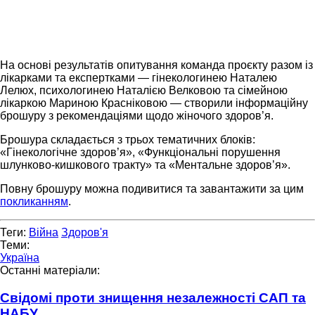
На основі результатів опитування команда проєкту разом із
лікарками та експертками — гінекологинею Наталею
Лелюх, психологинею Наталією Велковою та сімейною
лікаркою Мариною Красніковою — створили інформаційну
брошуру з рекомендаціями щодо жіночого здоров’я.
Брошура складається з трьох тематичних блоків:
«Гінекологічне здоров’я», «Функціональні порушення
шлунково-кишкового тракту» та «Ментальне здоров’я».
Повну брошуру можна подивитися та завантажити за цим
покликанням
.
Теги:
Війна
Здоров'я
Теми:
Україна
Останні матеріали:
Свідомі проти знищення незалежності САП та
НАБУ