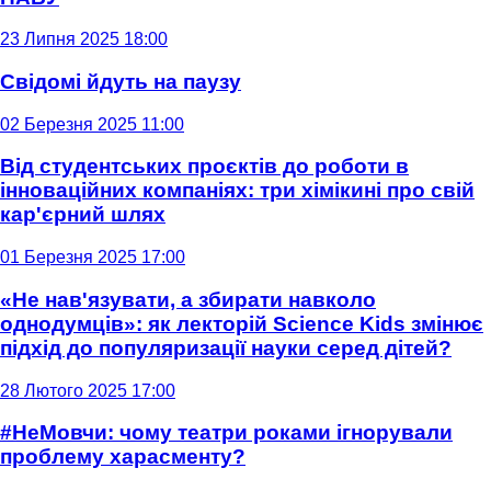
23 Липня 2025 18:00
Свідомі йдуть на паузу
02 Березня 2025 11:00
Від студентських проєктів до роботи в
інноваційних компаніях: три хімікині про свій
кар'єрний шлях
01 Березня 2025 17:00
«Не нав'язувати, а збирати навколо
однодумців»: як лекторій Science Kids змінює
підхід до популяризації науки серед дітей?
28 Лютого 2025 17:00
#НеМовчи: чому театри роками ігнорували
проблему харасменту?