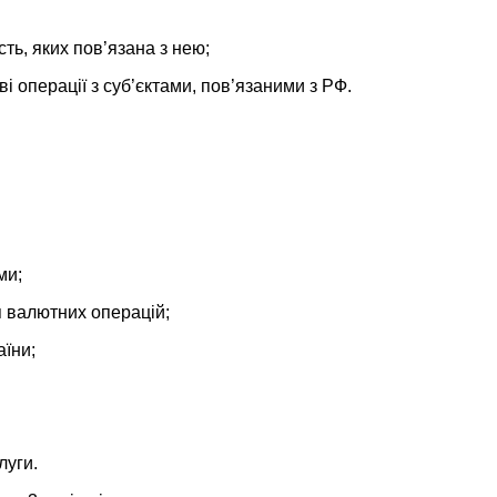
ть, яких пов’язана з нею;
і операції з суб’єктами, пов’язаними з РФ.
ми;
я валютних операцій;
аїни;
луги.