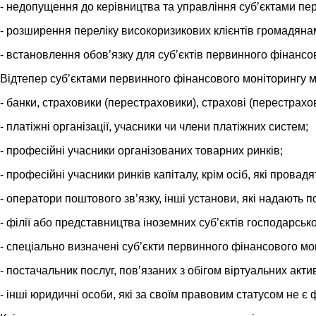
- недопущення до керівництва та управління суб’єктами пе
- розширення переліку високоризикових клієнтів громадянам
- встановлення обов’язку для суб’єктів первинного фінансо
Відтепер суб’єктами первинного фінансового моніторингу м
- банки, страховики (перестраховики), страхові (перестрахов
- платіжні організації, учасники чи члени платіжних систем;
- професійні учасники організованих товарних ринків;
- професійні учасники ринків капіталу, крім осіб, які провад
- оператори поштового зв’язку, інші установи, які надають 
- філії або представництва іноземних суб’єктів господарсько
- спеціально визначені суб’єкти первинного фінансового мон
- постачальник послуг, пов’язаних з обігом віртуальних актив
- інші юридичні особи, які за своїм правовим статусом не 