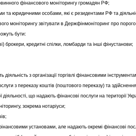
рвинного фінансового моніторингу громадян РФ;
и та юридичними особами, які є резидентами РФ та діяльніс
вого моніторингу звітувати в Держфінмоніторинг про порогов
ожуть бути:
і) брокери, кредитні спілки, ломбарди та інші фінустанови;
ять діяльність з організації торгівлі фінансовими інструмента
послуги з переказу коштів (поштового переказу) та здійсненн
ї діяльності, що надають фінансові послуги на території Укр
іторингу, зокрема нотаріуси;
ів;
є фінансовими установами, але надають окремі фінансові пос