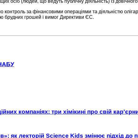
щих осіб (людей, що ведуть публічну діяльність) із довічного
о контроль за фінансовими операціями та діяльністю олігар
ню брудних грошей і вимог Директиви ЄС.
 НАБУ
ійних компаніях: три хімікині про свій кар'єр
»: як лекторій Science Kids змінює підхід до 