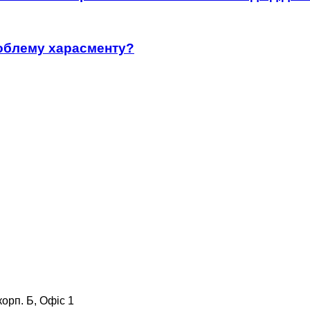
роблему харасменту?
корп. Б, Офіс 1