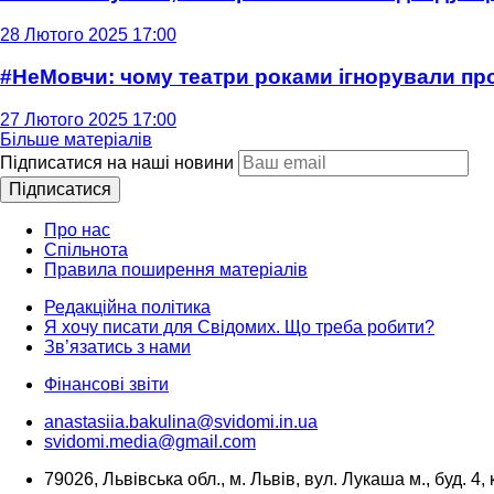
28 Лютого 2025 17:00
#НеМовчи: чому театри роками ігнорували п
27 Лютого 2025 17:00
Більше матеріалів
Підписатися на наші новини
Підписатися
Про нас
Спільнота
Правила поширення матеріалів
Редакційна політика
Я хочу писати для Свідомих. Що треба робити?
Зв’язатись з нами
Фінансові звіти
anastasiia.bakulina@svidomi.in.ua
svidomi.media@gmail.com
79026, Львівська обл., м. Львів, вул. Лукаша м., буд. 4, 