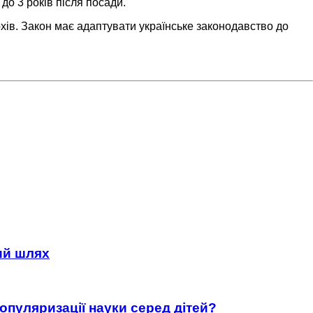
 до 3 років після посади.
хів. Закон має адаптувати українське законодавство до
ний шлях
популяризації науки серед дітей?