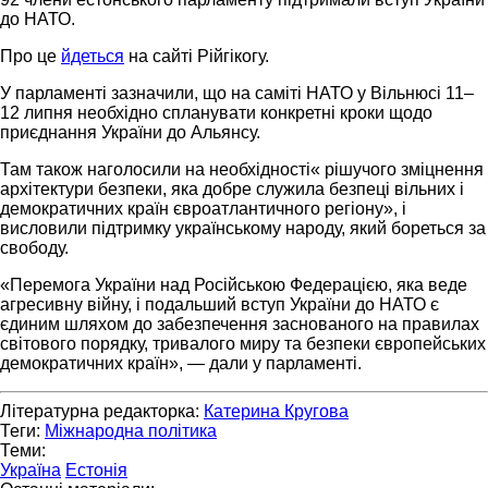
до НАТО.
Про це
йдеться
на сайті Рійгікогу.
У парламенті зазначили, що на саміті НАТО у Вільнюсі 11–
12 липня необхідно спланувати конкретні кроки щодо
приєднання України до Альянсу.
Там також наголосили на необхідності« рішучого зміцнення
архітектури безпеки, яка добре служила безпеці вільних і
демократичних країн євроатлантичного регіону», і
висловили підтримку українському народу, який бореться за
свободу.
«Перемога України над Російською Федерацією, яка веде
агресивну війну, і подальший вступ України до НАТО є
єдиним шляхом до забезпечення заснованого на правилах
світового порядку, тривалого миру та безпеки європейських
демократичних країн», — дали у парламенті.
Літературна редакторка:
Катерина Кругова
Теги:
Міжнародна політика
Теми:
Україна
Естонія