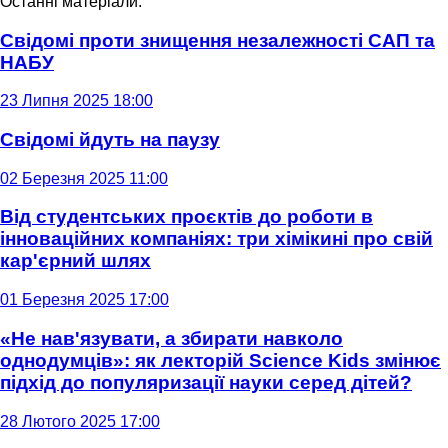
Останні матеріали:
Свідомі проти знищення незалежності САП та
НАБУ
23 Липня 2025 18:00
Свідомі йдуть на паузу
02 Березня 2025 11:00
Від студентських проєктів до роботи в
інноваційних компаніях: три хімікині про свій
кар'єрний шлях
01 Березня 2025 17:00
«Не нав'язувати, а збирати навколо
однодумців»: як лекторій Science Kids змінює
підхід до популяризації науки серед дітей?
28 Лютого 2025 17:00