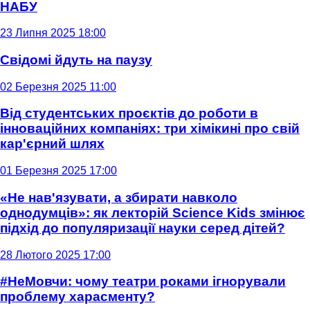
НАБУ
23 Липня 2025 18:00
Свідомі йдуть на паузу
02 Березня 2025 11:00
Від студентських проєктів до роботи в
інноваційних компаніях: три хімікині про свій
кар'єрний шлях
01 Березня 2025 17:00
«Не нав'язувати, а збирати навколо
однодумців»: як лекторій Science Kids змінює
підхід до популяризації науки серед дітей?
28 Лютого 2025 17:00
#НеМовчи: чому театри роками ігнорували
проблему харасменту?