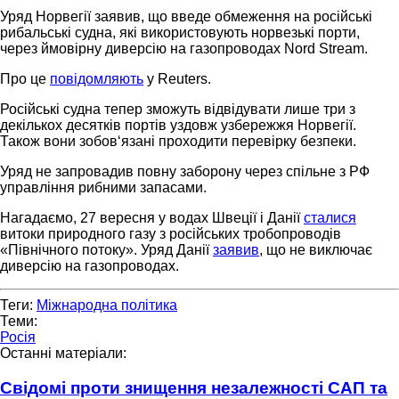
Уряд Норвегії заявив, що введе обмеження на російські
рибальські судна, які використовують норвезькі порти,
через ймовірну диверсію на газопроводах Nord Stream.
Про це
повідомляють
у Reuters.
Російські судна тепер зможуть відвідувати лише три з
декількох десятків портів уздовж узбережжя Норвегії.
Також вони зобов‘язані проходити перевірку безпеки.
Уряд не запровадив повну заборону через спільне з РФ
управління рибними запасами.
Нагадаємо, 27 вересня у водах Швеції і Данії
сталися
витоки природного газу з російських тробопроводів
«Північного потоку». Уряд Данії
заявив
, що не виключає
диверсію на газопроводах.
Теги:
Міжнародна політика
Теми:
Росія
Останні матеріали:
Свідомі проти знищення незалежності САП та