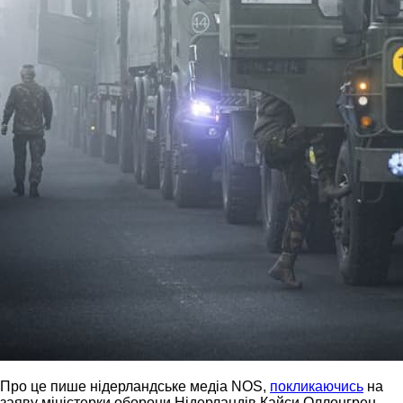
Про це пише нідерландське медіа NOS,
покликаючись
на
заяву міністерки оборони Нідерландів Кайси Оллонгрен.