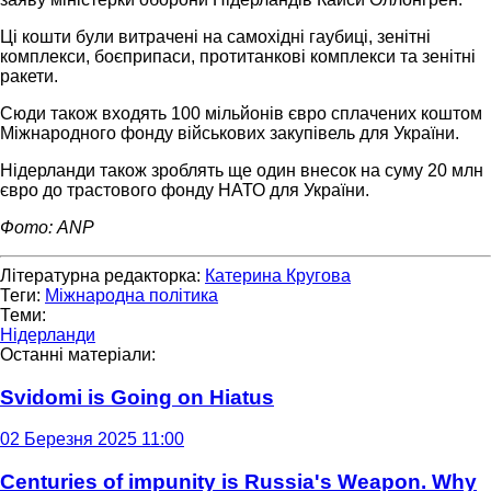
Ці кошти були витрачені на самохідні гаубиці, зенітні
комплекси, боєприпаси, протитанкові комплекси та зенітні
ракети.
Сюди також входять 100 мільйонів євро сплачених коштом
Міжнародного фонду військових закупівель для України.
Нідерланди також зроблять ще один внесок на суму 20 млн
євро до трастового фонду НАТО для України.
Фото: ANP
Літературна редакторка:
Катерина Кругова
Теги:
Міжнародна політика
Теми:
Нідерланди
Останні матеріали:
Svidomi is Going on Hiatus
02 Березня 2025 11:00
Centuries of impunity is Russia's Weapon. Why