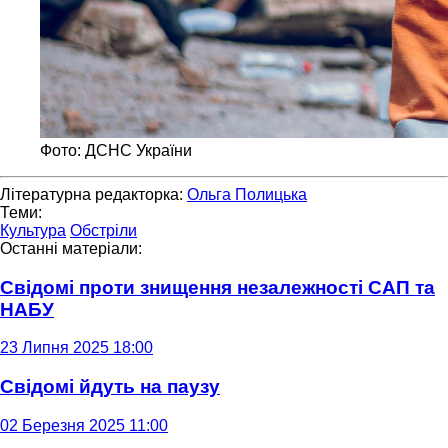
Фото: ДСНС України
Літературна редакторка:
Ольга Полицька
Теми:
Культура
Обстріли
Останні матеріали:
Свідомі проти знищення незалежності САП та
НАБУ
23 Липня 2025 18:00
Свідомі йдуть на паузу
02 Березня 2025 11:00