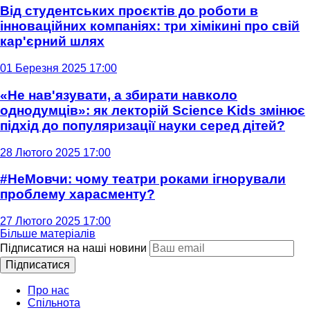
Від студентських проєктів до роботи в
інноваційних компаніях: три хімікині про свій
кар'єрний шлях
01 Березня 2025 17:00
«Не нав'язувати, а збирати навколо
однодумців»: як лекторій Science Kids змінює
підхід до популяризації науки серед дітей?
28 Лютого 2025 17:00
#НеМовчи: чому театри роками ігнорували
проблему харасменту?
27 Лютого 2025 17:00
Більше матеріалів
Підписатися на наші новини
Підписатися
Про нас
Спільнота