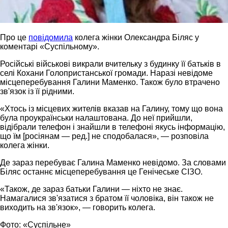
Про це
повідомила
колега жінки Олександра Біляс у
коментарі «Суспільному».
Російські військові викрали вчительку з будинку її батьків в
селі Кохани Голопристанської громади. Наразі невідоме
місцеперебування Галини Маменко. Також було втрачено
зв'язок із її рідними.
«Хтось із місцевих жителів вказав на Галину, тому що вона
була проукраїнськи налаштована. До неї прийшли,
відібрали телефон і знайшли в телефоні якусь інформацію,
що їм [росіянам — ред.] не сподобалася», — розповіла
колега жінки.
Де зараз перебуває Галина Маменко невідомо. За словами
Біляс останнє місцеперебування це Генічеське СІЗО.
«Також, де зараз батьки Галини — ніхто не знає.
Намагалися зв'язатися з братом її чоловіка, він також не
виходить на зв'язок», — говорить колега.
Фото: «Суспільне»