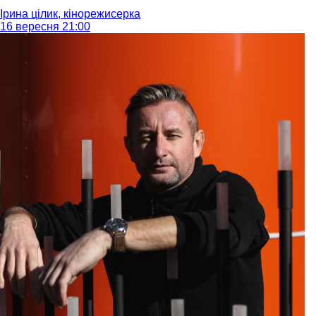
Ірина цілик, кінорежисерка
16 вересня 21:00