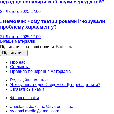
підхід до популяризації науки серед дітей?
28 Лютого 2025 17:00
#НеМовчи: чому театри роками ігнорували
проблему харасменту?
27 Лютого 2025 17:00
Більше матеріалів
Підписатися на наші новини
Підписатися
Про нас
Спільнота
Правила поширення матеріалів
Редакційна політика
Я хочу писати для Свідомих. Що треба робити?
Зв’язатись з нами
Фінансові звіти
anastasiia.bakulina@svidomi.in.ua
svidomi.media@gmail.com