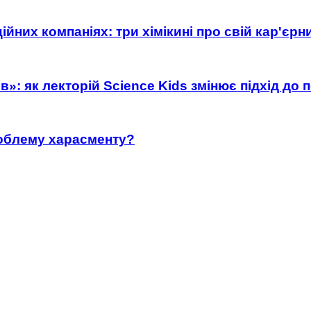
ійних компаніях: три хімікині про свій кар'єр
»: як лекторій Science Kids змінює підхід до 
роблему харасменту?