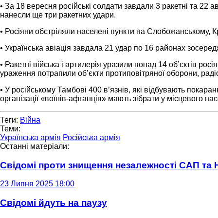
• За 18 вересня російські солдати завдали 3 ракетні та 22 а
нанесли ще три ракетних удари.
• Росіяни обстріляли населені пункти на Слобожанському, 
• Українська авіація завдала 21 удар по 16 районах зосеред
• Ракетні війська і артилерія уразили понад 14 об’єктів рос
ураження потрапили об’єкти протиповітряної оборони, раді
• У російському Тамбові 400 в’язнів, які відбувають покара
організації «воїнів-афганців» мають зібрати у місцевого н
Теги:
Війна
Теми:
Українська армія
Російська армія
Останні матеріали:
Свідомі проти знищення незалежності САП та
23 Липня 2025 18:00
Свідомі йдуть на паузу