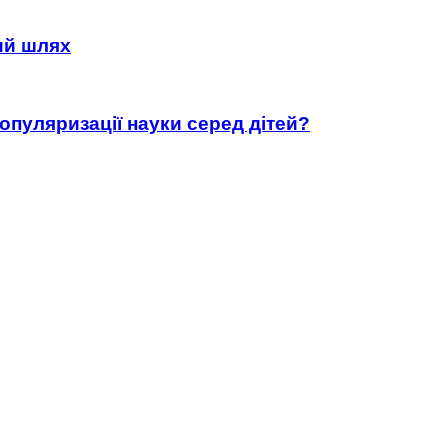
ний шлях
популяризації науки серед дітей?