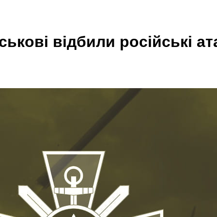
йськові відбили російські а