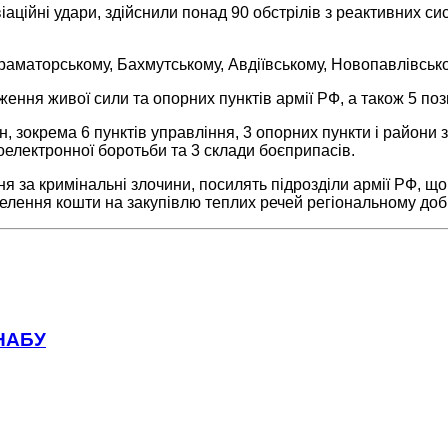
віаційні удари, здійснили понад 90 обстрілів з реактивних с
Краматорському, Бахмутському, Авдіївському, Новопавлівськ
ження живої сили та опорних пунктів армії РФ, а також 5 поз
іян, зокрема 6 пунктів управління, 3 опорних пункти і райони
оелектронної боротьби та 3 склади боєприпасів.
ння за кримінальні злочини, посилять підрозділи армії РФ, щ
аселення кошти на закупівлю теплих речей регіональному до
 НАБУ