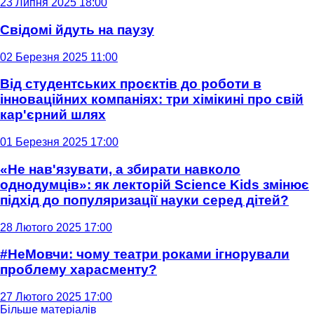
23 Липня 2025 18:00
Свідомі йдуть на паузу
02 Березня 2025 11:00
Від студентських проєктів до роботи в
інноваційних компаніях: три хімікині про свій
кар'єрний шлях
01 Березня 2025 17:00
«Не нав'язувати, а збирати навколо
однодумців»: як лекторій Science Kids змінює
підхід до популяризації науки серед дітей?
28 Лютого 2025 17:00
#НеМовчи: чому театри роками ігнорували
проблему харасменту?
27 Лютого 2025 17:00
Більше матеріалів