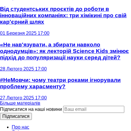
Від студентських проєктів до роботи в
інноваційних компаніях: три хімікині про свій
кар'єрний шлях
01 Березня 2025 17:00
«Не нав'язувати, а збирати навколо
однодумців»: як лекторій Science Kids змінює
підхід до популяризації науки серед дітей?
28 Лютого 2025 17:00
#НеМовчи: чому театри роками ігнорували
проблему харасменту?
27 Лютого 2025 17:00
Більше матеріалів
Підписатися на наші новини
Підписатися
Про нас