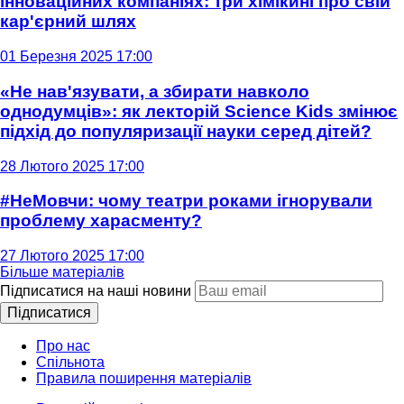
інноваційних компаніях: три хімікині про свій
кар'єрний шлях
01 Березня 2025 17:00
«Не нав'язувати, а збирати навколо
однодумців»: як лекторій Science Kids змінює
підхід до популяризації науки серед дітей?
28 Лютого 2025 17:00
#НеМовчи: чому театри роками ігнорували
проблему харасменту?
27 Лютого 2025 17:00
Більше матеріалів
Підписатися на наші новини
Підписатися
Про нас
Спільнота
Правила поширення матеріалів