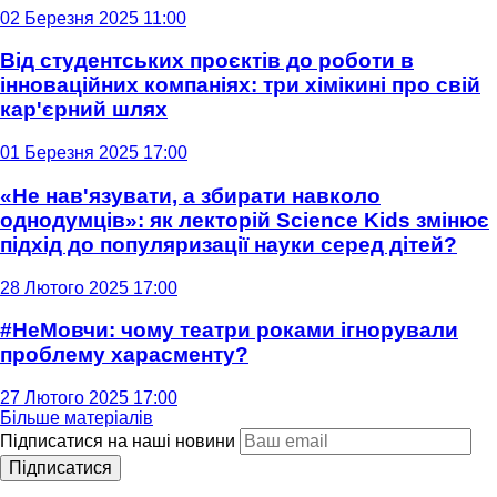
02 Березня 2025 11:00
Від студентських проєктів до роботи в
інноваційних компаніях: три хімікині про свій
кар'єрний шлях
01 Березня 2025 17:00
«Не нав'язувати, а збирати навколо
однодумців»: як лекторій Science Kids змінює
підхід до популяризації науки серед дітей?
28 Лютого 2025 17:00
#НеМовчи: чому театри роками ігнорували
проблему харасменту?
27 Лютого 2025 17:00
Більше матеріалів
Підписатися на наші новини
Підписатися