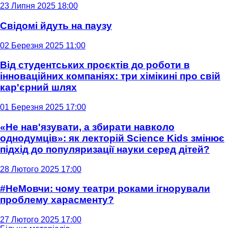
23 Липня 2025 18:00
Свідомі йдуть на паузу
02 Березня 2025 11:00
Від студентських проєктів до роботи в
інноваційних компаніях: три хімікині про свій
кар'єрний шлях
01 Березня 2025 17:00
«Не нав'язувати, а збирати навколо
однодумців»: як лекторій Science Kids змінює
підхід до популяризації науки серед дітей?
28 Лютого 2025 17:00
#НеМовчи: чому театри роками ігнорували
проблему харасменту?
27 Лютого 2025 17:00