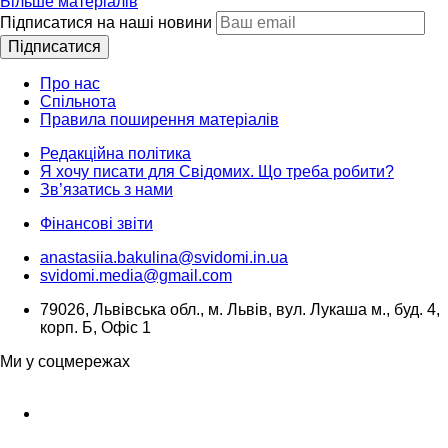
Більше матеріалів
Підписатися на наші новини
Підписатися
Про нас
Спільнота
Правила поширення матеріалів
Редакційна політика
Я хочу писати для Свідомих. Що треба робити?
Зв’язатись з нами
Фінансові звіти
anastasiia.bakulina@svidomi.in.ua
svidomi.media@gmail.com
79026, Львівська обл., м. Львів, вул. Лукаша м., буд. 4,
корп. Б, Офіс 1
Ми у соцмережах