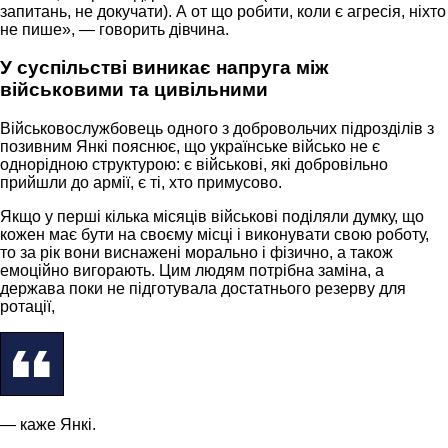
запитань, не докучати). А от що робити, коли є агресія, ніхто
не пише», — говорить дівчина.
У суспільстві виникає напруга між
військовими та цивільними
Військовослужбовець одного з добровольчих підрозділів з
позивним Янкі пояснює, що українське військо не є
однорідною структурою: є військові, які добровільно
прийшли до армії, є ті, хто примусово.
Якщо у перші кілька місяців військові поділяли думку, що
кожен має бути на своєму місці і виконувати свою роботу,
то за рік вони виснажені морально і фізично, а також
емоційно вигорають. Цим людям потрібна заміна, а
держава поки не підготувала достатнього резерву для
ротації,
— каже Янкі.