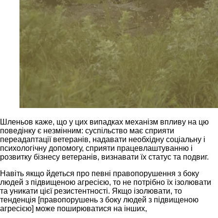
Шленьов каже, що у цих випадках механізм впливу на цю
поведінку є незмінним: суспільство має сприяти
переадаптації ветеранів, надавати необхідну соціальну і
психологічну допомогу, сприяти працевлаштуванню і
розвитку бізнесу ветеранів, визнавати їх статус та подвиг.
Навіть якщо йдеться про певні правопорушення з боку
людей з підвищеною агресією, то не потрібно їх ізолювати
та уникати цієї резистентності. Якщо ізолювати, то
тенденція [правопорушень з боку людей з підвищеною
агресією] може поширюватися на інших,