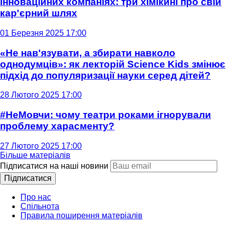
інноваційних компаніях: три хімікині про свій
кар'єрний шлях
01 Березня 2025 17:00
«Не нав'язувати, а збирати навколо
однодумців»: як лекторій Science Kids змінює
підхід до популяризації науки серед дітей?
28 Лютого 2025 17:00
#НеМовчи: чому театри роками ігнорували
проблему харасменту?
27 Лютого 2025 17:00
Більше матеріалів
Підписатися на наші новини
Підписатися
Про нас
Спільнота
Правила поширення матеріалів