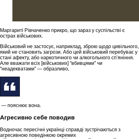
Маргариті Рівчаченко прикро, що зараз у суспільстві є
острах військових.
Військовий не застосує, наприклад, зброю щодо цивільного,
який не становить загрози. Або цей військовий перебуває у
стані афекту, або наркотичного чи алкогольного сп'яніння.
Але вважати всіх [військових] “вбивцями” чи
“неадекватами” — образливо,
— пояснює вона.
Агресивно себе поводив
Водночас пересічні українці справді зустрічаються з
агресивною поведінкою окремих