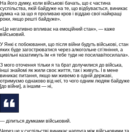
На його думку, коли військові бачать, що є частина
суспільства, якій байдуже на те, що відбувається, виникає
думка «а за що я проливаю кров і віддаю свої найкращі
роки, якщо решті байдуже».
«Це негативно впливає на емоційний стан», — каже
військовий.
У Янкі є побоювання, що після війни будуть військові, стан
яких буде загострюватися через алкогольне сп'яніння, а
цивільні казатимуть їм «я тебе туди не посилав/посилала».
З мого оточення тільки я та брат долучилися до війська,
інші знайомі як жили своє життя, так і живуть. І в мене
виникає питання, якщо ми живемо в одній державі,
отримуємо однаково від неї, то чого одним людям байдуже
[до війни], а іншим — ні,
— ділиться думками військовий.
Через це у суспільстві виникає напруга між військовими та