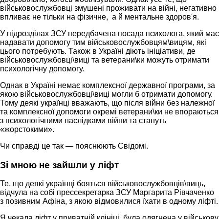
військовослужбовці змушені проживати на війні, негативно
впливає не тільки на фізичне, а й ментальне здоров'я.
У підрозділах ЗСУ передбачена посада психолога, який має
надавати допомогу тим військовослужбовцям\вицям, які
цього потребують. Також в Україні діють ініціативи, де
військовослужбовці\виці та ветерани\ки можуть отримати
психологічну допомогу.
Однак в Україні немає комплексної державної програми, за
якою військовослужбовці\виці могли б отримати допомогу.
Тому деякі українці вважають, що після війни без належної
та комплексної допомоги окремі ветерани\ки не впораються
з психологічними наслідками війни та стануть
«жорстокими».
Чи справді це так — пояснюють Свідомі.
Зі мною не зайшли у ліфт
Те, що деякі українці бояться військовослужбовців\виць,
відчула на собі прессекретарка ЗСУ Маргарита Рівчаченко
з позивним Афіна, з якою відмовилися їхати в одному ліфті.
Я чекала ліфт у приватній клініці, була одягнена у військову