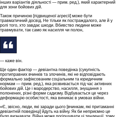
інших варіантів діяльності — прим. ред.), який характерний
для зони бойових дій.
Також причиною [підвищеної агресії] може бути
травматичний досвід. Не тільки як постраждалого, але й у
ролі того, хто завдає шкоди. Вбивство людини може
травмувати, так само як насилля чи полон,
— каже він.
Ще один фактор — девіантна поведінка (сукупність
протиправних вчинків та злочинів, які не відповідають
формально зафіксованим соціальним та юридичним
нормам — прим. ред.), яка розвивається під час активних
бойових дій. Це і мародерство, насилля, знущання з
полонених, різні форми садизму. Відбувається це через
деформацію особистості, яка виникає в умовах війни.
«Є, звісно, люди, які заради цього [вчинкам, які притаманні
девіантній поведінці] йдуть на війну. Як би неприємно це
було визнавати. Війна може погіршувати ці тенденції, тому