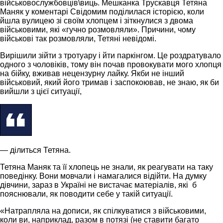
військовослужбовців\виць. Мешканка Трускавця Тетяна
Маняк у коментарі Свідомим поділилася історією, коли
йшла вулицею зі своїм хлопцем і зіткнулися з двома
військовими, які «гучно розмовляли». Причини, чому
військові так розмовляли, Тетяні невідомі.
Вирішили зійти з тротуару і йти паркінгом. Це роздратувало
одного з чоловіків, тому він почав провокувати мого хлопця
на бійку, вживав нецензурну лайку. Якби не інший
військовий, який його тримав і заспокоював, не знаю, як би
вийшли з цієї ситуації,
— ділиться Тетяна.
Тетяна Маняк та її хлопець не знали, як реагувати на таку
поведінку. Вони мовчали і намагалися відійти. На думку
дівчини, зараз в Україні не вистачає матеріалів, які б
пояснювали, як поводити себе у такій ситуації.
«Натрапляла на дописи, як спілкуватися з військовими,
коли ви, наприклад, разом в потязі (не ставити багато