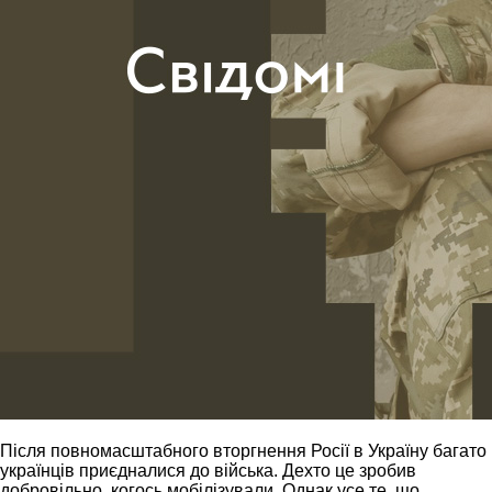
Після повномасштабного вторгнення Росії в Україну багато
українців приєдналися до війська. Дехто це зробив
добровільно, когось мобілізували. Однак усе те, що