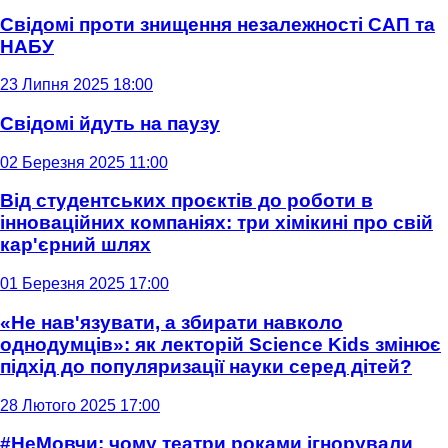
Свідомі проти знищення незалежності САП та
НАБУ
23 Липня 2025 18:00
Свідомі йдуть на паузу
02 Березня 2025 11:00
Від студентських проєктів до роботи в
інноваційних компаніях: три хімікині про свій
кар'єрний шлях
01 Березня 2025 17:00
«Не нав'язувати, а збирати навколо
однодумців»: як лекторій Science Kids змінює
підхід до популяризації науки серед дітей?
28 Лютого 2025 17:00
#НеМовчи: чому театри роками ігнорували