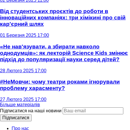
02 Березня 2025 11:00
Від студентських проєктів до роботи в
інноваційних компаніях: три хімікині про свій
кар'єрний шлях
01 Березня 2025 17:00
«Не нав'язувати, а збирати навколо
однодумців»: як лекторій Science Kids змінює
підхід до популяризації науки серед дітей?
28 Лютого 2025 17:00
#НеМовчи: чому театри роками ігнорували
проблему харасменту?
27 Лютого 2025 17:00
Більше матеріалів
Підписатися на наші новини
Підписатися
Про нас