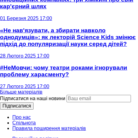
кар'єрний шлях
01 Березня 2025 17:00
«Не нав'язувати, а збирати навколо
однодумців»: як лекторій Science Kids змінює
підхід до популяризації науки серед дітей?
28 Лютого 2025 17:00
#НеМовчи: чому театри роками ігнорували
проблему харасменту?
27 Лютого 2025 17:00
Більше матеріалів
Підписатися на наші новини
Підписатися
Про нас
Спільнота
Правила поширення матеріалів