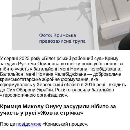
У серпні 2023 року «Білогірський районний суд» Криму
засудив Рустема Османова до шести років ув’язнення за
нібито участь у батальйоні імені Номана Челебіджіхана.
Батальйон імені Номана Челебіджіхана — добровольче
кримськотатарське збройне формування, яке
сформувалось у Херсонській області в 2016 році і входить
до Сил Оборони України. Росія оголосила батальйон
«терористичною організацією».
Кримця Миколу Онуку засудили нібито за
участь у русі «Жовта стрічка»
Про це
повідомляє
«Кримський процес».