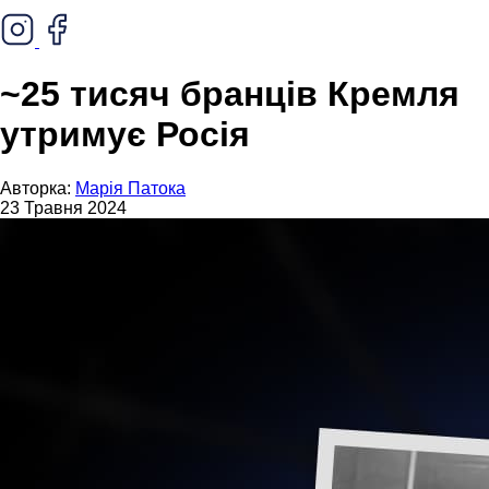
~25 тисяч бранців Кремля
утримує Росія
Авторка:
Марія Патока
23 Травня 2024