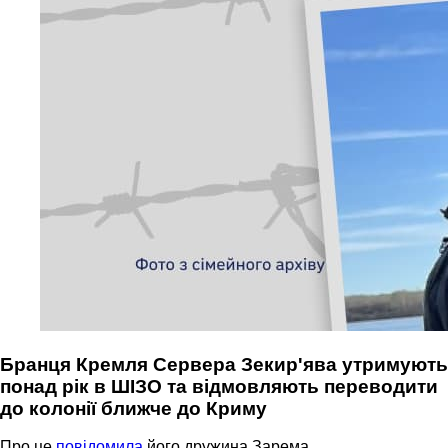
Бранця Кремля Сервера Зекир'ява утримують
понад рік в ШІЗО та відмовляють переводити
до колонії ближче до Криму
Про це
повідомила
його дружина Зарема.