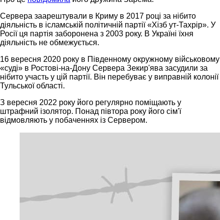
Сервера заарештували в Криму в 2017 році за нібито
діяльність в ісламській політичній партії «Хізб ут-Тахрір». У
Росії ця партія заборонена з 2003 року. В Україні їхня
діяльність не обмежується.
16 вересня 2020 року в Південному окружному військовому
«суді» в Ростові-на-Дону Сервера Зекир'ява засудили за
нібито участь у цій партії. Він перебуває у виправній колонії
Тульської області.
З вересня 2022 року його регулярно поміщають у
штрафний ізолятор. Понад півтора року його сім'ї
відмовляють у побаченнях із Сервером.