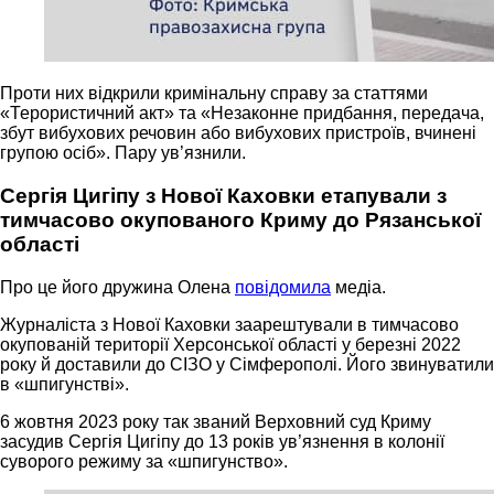
Проти них відкрили кримінальну справу за статтями
«Терористичний акт» та «Незаконне придбання, передача,
збут вибухових речовин або вибухових пристроїв, вчинені
групою осіб». Пару ув’язнили.
Сергія Цигіпу з Нової Каховки етапували з
тимчасово окупованого Криму до Рязанської
області
Про це його дружина Олена
повідомила
медіа.
Журналіста з Нової Каховки заарештували в тимчасово
окупованій території Херсонської області у березні 2022
року й доставили до СІЗО у Сімферополі. Його звинуватили
в «шпигунстві».
6 жовтня 2023 року так званий Верховний суд Криму
засудив Сергія Цигіпу до 13 років ув’язнення в колонії
суворого режиму за «шпигунство».