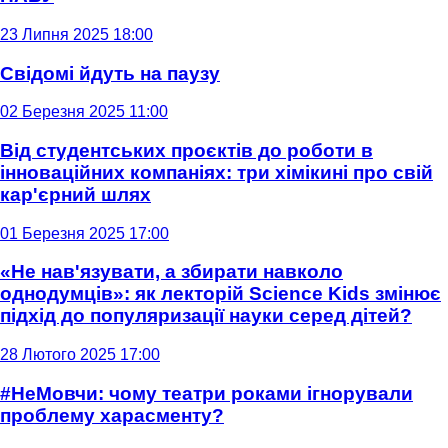
23 Липня 2025 18:00
Свідомі йдуть на паузу
02 Березня 2025 11:00
Від студентських проєктів до роботи в
інноваційних компаніях: три хімікині про свій
кар'єрний шлях
01 Березня 2025 17:00
«Не нав'язувати, а збирати навколо
однодумців»: як лекторій Science Kids змінює
підхід до популяризації науки серед дітей?
28 Лютого 2025 17:00
#НеМовчи: чому театри роками ігнорували
проблему харасменту?