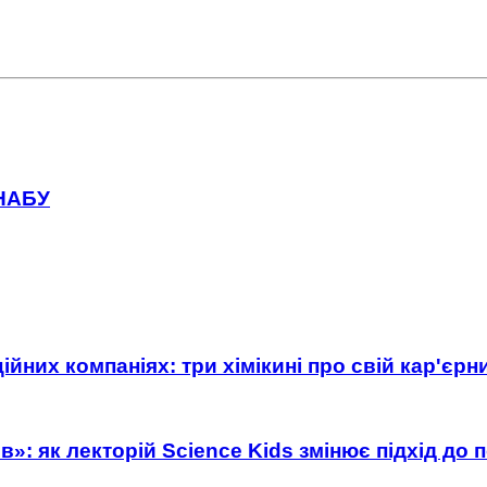
 НАБУ
ійних компаніях: три хімікині про свій кар'єр
»: як лекторій Science Kids змінює підхід до 