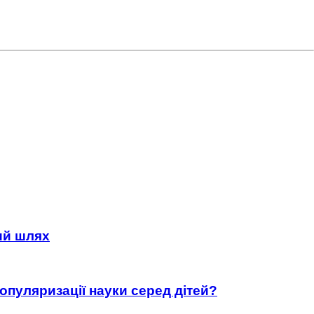
ний шлях
популяризації науки серед дітей?