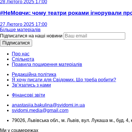
28 Лютого 2025 17:00
#НеМовчи: чому театри роками ігнорували п
27 Лютого 2025 17:00
Більше матеріалів
Підписатися на наші новини
Підписатися
Про нас
Спільнота
Правила поширення матеріалів
Редакційна політика
Я хочу писати для Свідомих. Що треба робити?
Зв’язатись з нами
Фінансові звіти
anastasiia.bakulina@svidomi.in.ua
svidomi.media@gmail.com
79026, Львівська обл., м. Львів, вул. Лукаша м., буд. 4, 
Ми у соцмережах