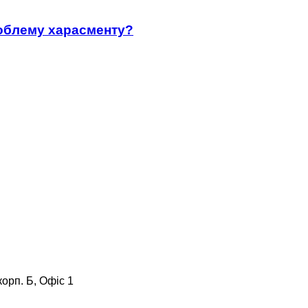
роблему харасменту?
корп. Б, Офіс 1