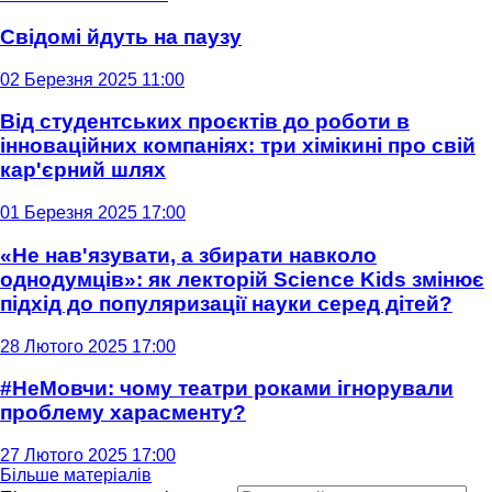
Свідомі йдуть на паузу
02 Березня 2025 11:00
Від студентських проєктів до роботи в
інноваційних компаніях: три хімікині про свій
кар'єрний шлях
01 Березня 2025 17:00
«Не нав'язувати, а збирати навколо
однодумців»: як лекторій Science Kids змінює
підхід до популяризації науки серед дітей?
28 Лютого 2025 17:00
#НеМовчи: чому театри роками ігнорували
проблему харасменту?
27 Лютого 2025 17:00
Більше матеріалів