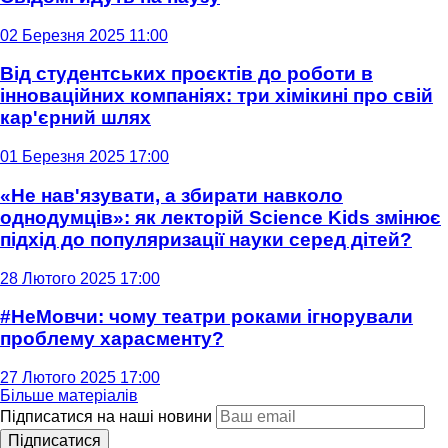
02 Березня 2025 11:00
Від студентських проєктів до роботи в
інноваційних компаніях: три хімікині про свій
кар'єрний шлях
01 Березня 2025 17:00
«Не нав'язувати, а збирати навколо
однодумців»: як лекторій Science Kids змінює
підхід до популяризації науки серед дітей?
28 Лютого 2025 17:00
#НеМовчи: чому театри роками ігнорували
проблему харасменту?
27 Лютого 2025 17:00
Більше матеріалів
Підписатися на наші новини
Підписатися