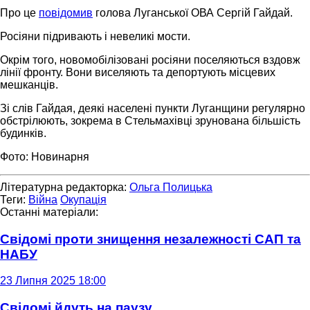
Про це
повідомив
голова Луганської ОВА Сергій Гайдай.
Росіяни підривають і невеликі мости.
Окрім того, новомобілізовані росіяни поселяються вздовж
лінії фронту. Вони виселяють та депортують місцевих
мешканців.
Зі слів Гайдая, деякі населені пункти Луганщини регулярно
обстрілюють, зокрема в Стельмахівці зрунована більшість
будинків.
Фото: Новинарня
Літературна редакторка:
Ольга Полицька
Теги:
Війна
Окупація
Останні матеріали:
Свідомі проти знищення незалежності САП та
НАБУ
23 Липня 2025 18:00
Свідомі йдуть на паузу