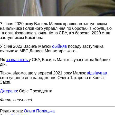
З січня 2020 року Василь Малюк працював заступником
начальника Головного управління по боротьбі з корупцією
та організованою злочинністю СБУ, а з березня 2020 став
заступником Баканова.
У січні 2022 Василь Малюк
обійняв
посаду заступника
очільника МВС Дениса Монастирського.
Як
зазначають
у СБУ, Василь Малюк є учасником бойових
дій.
Також відомо, що у вересні 2021 року Малюк
відвідував
святкування дня народження Олега Татарова в Конча-
Заспі.
Джерело
: Офіс Президента
Фото: censor.net
Редакторка:
Ольга Полицька