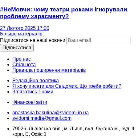
#НеМовчи: чому театри роками ігнорували
проблему харасменту?
27 Лютого 2025 17:00
Більше матеріалів
Підписатися на наші новини
Підписатися
Про нас
Спільнота
Правила поширення матеріалів
Редакційна політика
Я хочу писати для Свідомих. Що треба робити?
Зв’язатись з нами
Фінансові звіти
anastasiia.bakulina@svidomi.in.ua
svidomi.media@gmail.com
79026, Львівська обл., м. Львів, вул. Лукаша м., буд. 4,
корп. Б, Офіс 1