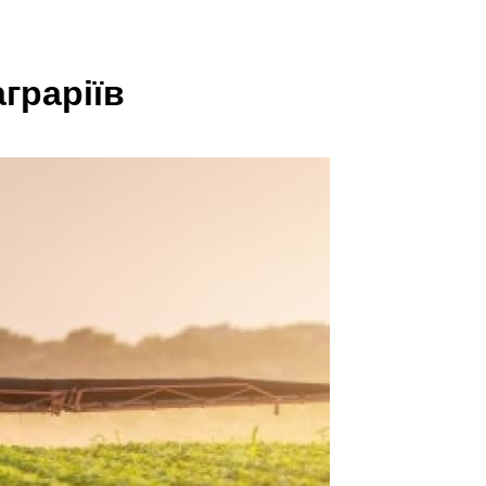
граріїв