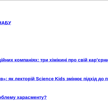
 НАБУ
ійних компаніях: три хімікині про свій кар'єр
»: як лекторій Science Kids змінює підхід до 
роблему харасменту?