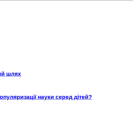
ний шлях
популяризації науки серед дітей?