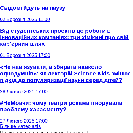
Свідомі йдуть на паузу
02 Березня 2025 11:00
Від студентських проєктів до роботи в
інноваційних компаніях: три хімікині про свій
кар'єрний шлях
01 Березня 2025 17:00
«Не нав'язувати, а збирати навколо
однодумців»: як лекторій Science Kids змінює
підхід до популяризації науки серед дітей?
28 Лютого 2025 17:00
#НеМовчи: чому театри роками ігнорували
проблему харасменту?
27 Лютого 2025 17:00
Більше матеріалів
Підписатися на наші новини