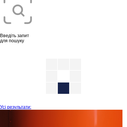
Введіть запит
для пошуку
Усі результати: