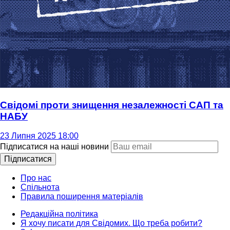
Свідомі проти знищення незалежності САП та
НАБУ
23 Липня 2025 18:00
Підписатися на наші новини
Підписатися
Про нас
Спільнота
Правила поширення матеріалів
Редакційна політика
Я хочу писати для Свідомих. Що треба робити?