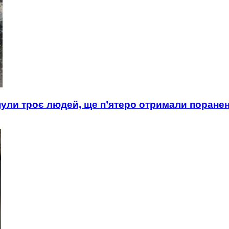
инули троє людей, ще п’ятеро отримали поране