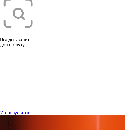
Введіть запит
для пошуку
Усі результати: