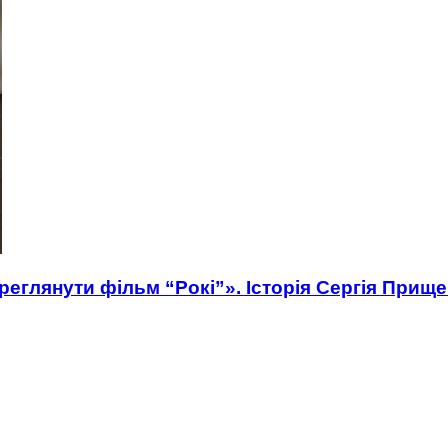
еглянути фільм “Рокі”». Історія Сергія Прищеп